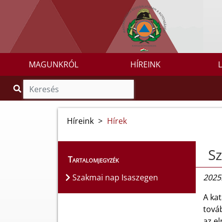
MAGUNKRÓL
HÍREINK
Híreink
>
Hírek
Sz
Tartalomjegyzék
Szakmai nap Isaszegen
2025
A ka
tová
az e