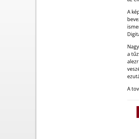
A kép
beve
ismer
Digit
Nagy
a tűz
alez
vesz
ezutá
A tov