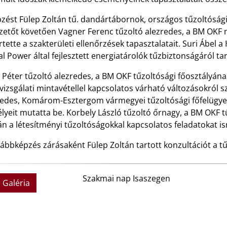
zést Fülep Zoltán tű. dandártábornok, országos tűzoltósági
zetőt követően Vagner Ferenc tűzoltó alezredes, a BM OKF m
tette a szakterületi ellenőrzések tapasztalatait. Suri Ábel
al Power
által fejlesztett energiatárolók tűzbiztonságáról ta
 Péter tűzoltó alezredes, a BM OKF tűzoltósági főosztályán
vizsgálati mintavétellel kapcsolatos várható változásokról 
redes, Komárom-Esztergom vármegyei tűzoltósági főfelügye
élyeit mutatta be. Korbely László tűzoltó őrnagy, a BM OKF 
n a létesítményi tűzoltóságokkal kapcsolatos feladatokat is
ábbképzés zárásaként Fülep Zoltán tartott konzultációt a tűz
Szakmai nap Isaszegen
Galéria