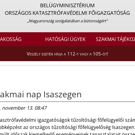
BELÜGYMINISZTÉRIUM
ORSZÁGOS KATASZTRÓFAVÉDELMI FŐIGAZGATÓSÁG
„Magyarország szolgálatában a biztonságért”
LAKOSSÁG
HATÓSÁGI ÜGYEK
SZAKMAI TÁJÉKO
Veszély esetén hívja a 112-t vagy a 105-öt!
akmai nap Isaszegen
. november 13. 08:47
tasztrófavédelmi igazgatóságok tűzoltósági főfelügyelői sz
bbképzést az országos tűzoltósági főfelügyelőség Isaszege
lmúlt időszak kiemelkedő eseményeinek tapasztalatait össze