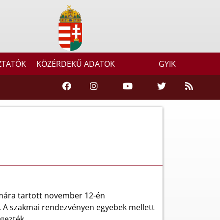
ZTATÓK
KÖZÉRDEKŰ ADATOK
GYIK
ámára tartott november 12-én
n. A szakmai rendezvényen egyebek mellett
gezték.