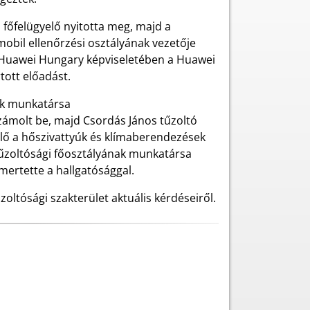
 főfelügyelő nyitotta meg, majd a
obil ellenőrzési osztályának vezetője
 a Huawei Hungary képviseletében a Huawei
rtott előadást.
ak munkatársa
számolt be, majd Csordás János tűzoltó
lő a hőszivattyúk és klímaberendezések
tűzoltósági főosztályának munkatársa
mertette a hallgatósággal.
oltósági szakterület aktuális kérdéseiről.