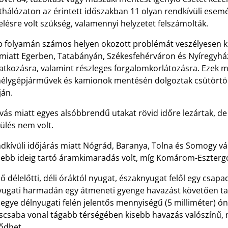
thálózaton az érintett időszakban 11 olyan rendkívüli esemé
elésre volt szükség, valamennyi helyzetet felszámolták.
p folyamán számos helyen okozott problémát veszélyesen ki
miatt Egerben, Tatabányán, Székesfehérváron és Nyíregyházá
atkozásra, valamint részleges forgalomkorlátozásra. Ezek me
élygépjárművek és kamionok mentésén dolgoztak csütörtök
ján.
ás miatt egyes alsóbbrendű utakat rövid időre lezártak, de a
ülés nem volt.
ndkívüli időjárás miatt Nógrád, Baranya, Tolna és Somogy v
debb ideig tartó áramkimaradás volt, míg Komárom-Eszterg
ő délelőtti, déli óráktól nyugat, északnyugat felől egy csap
yugati harmadán egy átmeneti gyenge havazást követően t
egye délnyugati felén jelentős mennyiségű (5 milliméter) 
scsaba vonal tágabb térségében kisebb havazás valószínű, n
ődhet.