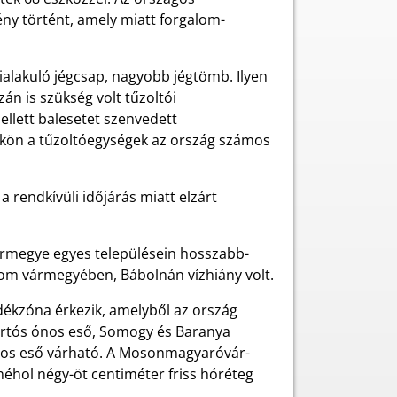
ny történt, amely miatt forgalom-
alakuló jégcsap, nagyobb jégtömb. Ilyen
n is szükség volt tűzoltói
llett balesetet szenvedett
ön a tűzoltóegységek az ország számos
 rendkívüli időjárás miatt elzárt
ármegye egyes településein hosszabb-
om vármegyében, Bábolnán vízhiány volt.
adékzóna érkezik, amelyből az ország
artós ónos eső, Somogy és Baranya
ónos eső várható. A Mosonmagyaróvár-
éhol négy-öt centiméter friss hóréteg