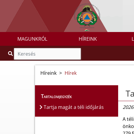
MAGUNKRÓL
HÍREINK
Híreink
>
Hírek
Ta
Tartalomjegyzék
Tartja magát a téli időjárás
2026.
A tél
önko
279 f