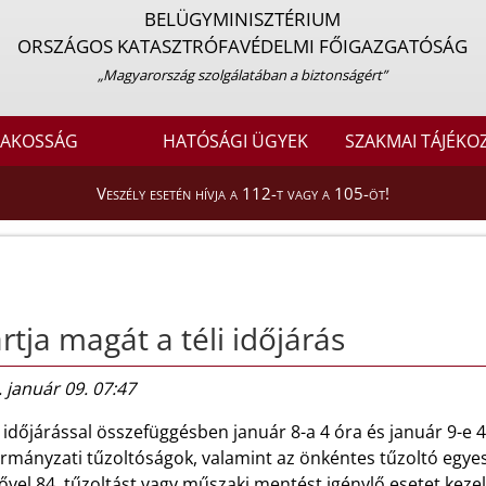
BELÜGYMINISZTÉRIUM
ORSZÁGOS KATASZTRÓFAVÉDELMI FŐIGAZGATÓSÁG
„Magyarország szolgálatában a biztonságért”
LAKOSSÁG
HATÓSÁGI ÜGYEK
SZAKMAI TÁJÉKO
Veszély esetén hívja a 112-t vagy a 105-öt!
rtja magát a téli időjárás
 január 09. 07:47
i időjárással összefüggésben január 8-a 4 óra és január 9-e 4
rmányzati tűzoltóságok, valamint az önkéntes tűzoltó egye
ővel 84, tűzoltást vagy műszaki mentést igénylő esetet keze