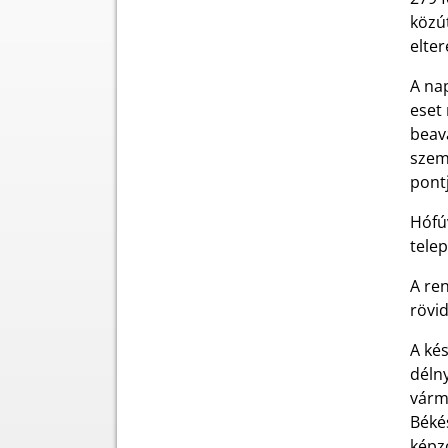
közú
elter
A na
eset 
beav
szem
pont
Hófúv
telep
A re
rövi
A kés
déln
várm
Béké
képz