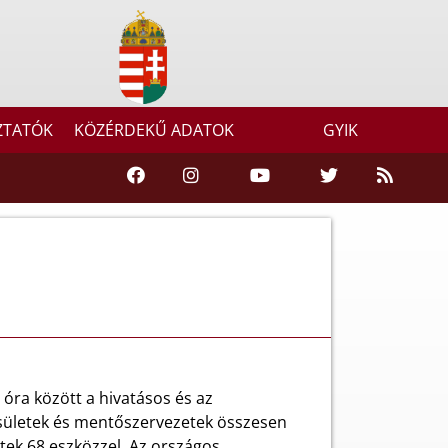
ZTATÓK
KÖZÉRDEKŰ ADATOK
GYIK
 óra között a hivatásos és az
sületek és mentőszervezetek összesen
ltek 68 eszközzel. Az országos