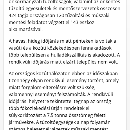
önkormányzati tűzoltóságok, valamint az önkéntes
tűzoltó egyesületek és mentőszervezetek összesen
424 tagja országosan 120 tűzoltási és műszaki
mentési feladatot végzett el 143 eszköz
alkalmazásával.
A havas, hideg időjárás miatt pénteken is voltak a
vasúti és a közúti közlekedésben fennakadások,
több településen a hulladékszállítás is akadozott. A
rendkívüli időjárás miatt elzárt település nem volt.
Az országos közúthálózaton ebben az időszakban
tizennégy olyan
rendkívüli esemény történt, amely
miatt forgalom-elterelésre volt szükség,
valamennyi eseményt felszámolták. A rendkívüli
időjárási helyzetre tekintettel tegnap az ország
több főközlekedési útján rendeltek el
súlykorlátozást a 7,5 tonna össztömeg feletti
járművekre. A tűzoltóegységek a nap folyamán
számos balesetnél végeztek műszaki mentést,