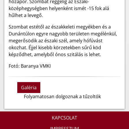
hózápor. Szombat reggelig az Északi-
középhegységben helyenként ismét -15 fok alá
hűlhet a levegő.
Szombat estétől az északkeleti megyékben és a
Dunántúlon egyre nagyobb területen megélénkül,
megerősödik az északi szél, amely hófúvást
okozhat. Éjjel kisebb körzetekben sűrű köd
képződhet, amelyből ónos szitálás is lehet.
Fotó: Baranya VMKI
Galéria
Folyamatosan dolgoznak a tűzoltók
KAPCSOLAT
IMPRESSZUM