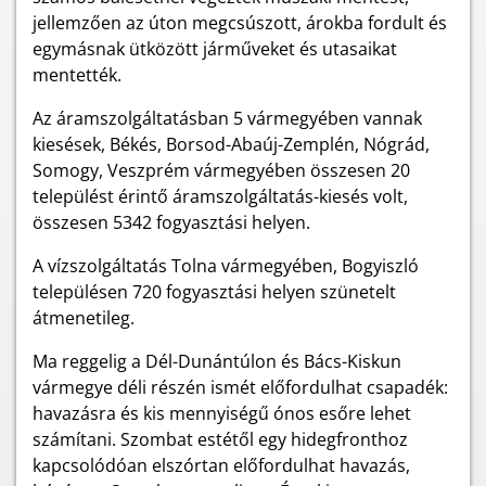
jellemzően az úton megcsúszott, árokba fordult és
egymásnak ütközött járműveket és utasaikat
mentették.
Az áramszolgáltatásban 5 vármegyében vannak
kiesések, Békés, Borsod-Abaúj-Zemplén, Nógrád,
Somogy, Veszprém vármegyében összesen 20
települést érintő áramszolgáltatás-kiesés volt,
összesen 5342 fogyasztási helyen.
A vízszolgáltatás Tolna vármegyében, Bogyiszló
településen 720 fogyasztási helyen szünetelt
átmenetileg.
Ma reggelig a Dél-Dunántúlon és Bács-Kiskun
vármegye déli részén ismét előfordulhat csapadék:
havazásra és kis mennyiségű ónos esőre lehet
számítani. Szombat estétől egy hidegfronthoz
kapcsolódóan elszórtan előfordulhat havazás,