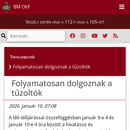
BM OKF
Veszély esetén hívja a 112-t vagy a 105-öt!
Híreink
>
Hírek
Tartalomjegyzék
Folyamatosan dolgoznak a tűzoltók
Folyamatosan dolgoznak a
tűzoltók
2026. január 10. 07:08
A téli időjárással összefüggésben január 9-e 4 és
január 10-e 4 óra között a hivatásos és