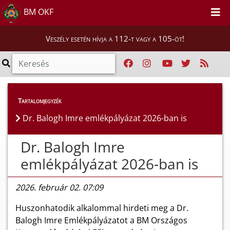
BM OKF
Veszély esetén hívja a 112-t vagy a 105-öt!
Híreink
>
Hírek
Tartalomjegyzék
Dr. Balogh Imre emlékpályázat 2026-ban is
Dr. Balogh Imre
emlékpályázat 2026-ban is
2026. február 02. 07:09
Huszonhatodik alkalommal hirdeti meg a Dr.
Balogh Imre Emlékpályázatot a BM Országos