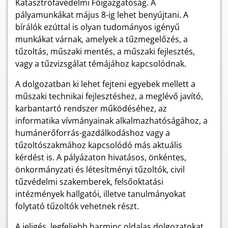
Katasztrófavédelmi Főigazgatóság. A
pályamunkákat május 8-ig lehet benyújtani. A
bírálók ezúttal is olyan tudományos igényű
munkákat várnak, amelyek a tűzmegelőzés, a
tűzoltás, műszaki mentés, a műszaki fejlesztés,
vagy a tűzvizsgálat témájához kapcsolódnak.
A dolgozatban ki lehet fejteni egyebek mellett a
műszaki technikai fejlesztéshez, a meglévő javító,
karbantartó rendszer működéséhez, az
informatika vívmányainak alkalmazhatóságához, a
humánerőforrás-gazdálkodáshoz vagy a
tűzoltószakmához kapcsolódó más aktuális
kérdést is. A pályázaton hivatásos, önkéntes,
önkormányzati és létesítményi tűzoltók, civil
tűzvédelmi szakemberek, felsőoktatási
intézmények hallgatói, illetve tanulmányokat
folytató tűzoltók vehetnek részt.
A jeligés, legfeljebb harminc oldalas dolgozatokat