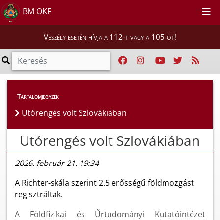
BM OKF
Veszély esetén hívja a 112-t vagy a 105-öt!
Híreink
>
Hírek
Tartalomjegyzék
Utórengés volt Szlovákiában
Utórengés volt Szlovákiában
2026. február 21. 19:34
A Richter-skála szerint 2.5 erősségű földmozgást
regisztráltak.
A Földfizikai és Űrtudományi Kutatóintézet