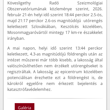
Kövesligethy Radó Szeizmológiai
Obszervatóriumának közleménye szerint, 2026.
február 21-én helyi idő szerint 18:44 perckor 2.5-ös,
majd 21:17 perckor 2.6-os magnitúdójú utórengés
keletkezett Szlovákiában, Keszölcés közelében,
Mosonmagyaróvártól mintegy 17 km-re északkelet
irányban.
A mai napon, helyi idő szerint 13:44 perckor
keletkezett, 4.3-as magnitúdójú földrengés után az
intézet műszerei már több kisebb, a lakosság által
valószínűsíthetően nem érzékelt utórengéseket is
regisztráltak. A lakosság az epicentrum közelében
potenciálisan érezhette ezt a földrengést is, de
károkról egyelőre nem érkezett bejelentés a
katasztrófavédelemhez.
Galéria