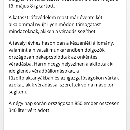
től május 8-ig tartott.
A katasztrófavédelem most már évente két
alkalommal nyújt ilyen módon támogatást
mindazoknak, akiken a véradás segíthet.
A tavalyi évhez hasonlóan a készenléti állomány,
valamint a hivatali munkarendben dolgozók
országosan bekapcsolódtak az önkéntes
véradásba.
Harmincegy
helyszínen alakítottak ki
ideiglenes véradóállomásokat, a
tűzoltólaktanyákban és az igazgatóságokon várták
azokat, akik véradással szerettek volna másokon
segíteni.
A négy nap során országosan 850 ember összesen
340 liter vért adott.