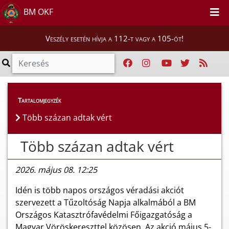
BM OKF
Veszély esetén hívja a 112-t vagy a 105-öt!
Híreink
>
Hírek
Tartalomjegyzék
Több százan adtak vért
Több százan adtak vért
2026. május 08. 12:25
Idén is több napos országos véradási akciót
szervezett a Tűzoltóság Napja alkalmából a BM
Országos Katasztrófavédelmi Főigazgatóság a
Magyar Vöröskereszttel közösen. Az akció május 5-