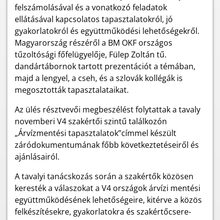
felszámolásával és a vonatkozó feladatok
ellátásával kapcsolatos tapasztalatokról, jó
gyakorlatokról és együttműködési lehetőségekről.
Magyarország részéről a BM OKF országos
tűzoltósági főfelügyelője, Fülep Zoltán tű.
dandártábornok tartott prezentációt a témában,
majd a lengyel, a cseh, és a szlovák kollégák is
megosztották tapasztalataikat.
Az ülés résztvevői megbeszélést folytattak a tavaly
novemberi V4 szakértői szintű találkozón
„Árvízmentési tapasztalatok”címmel készült
záródokumentumának főbb következtetéseiről és
ajánlásairól.
A tavalyi tanácskozás során a szakértők közösen
keresték a válaszokat a V4 országok árvízi mentési
együttműködésének lehetőségeire, kitérve a közös
felkészítésekre, gyakorlatokra és szakértőcsere-