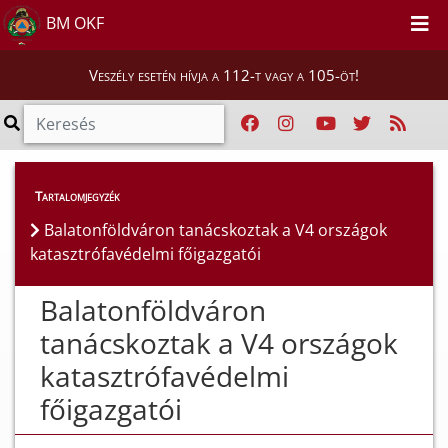
BM OKF
Veszély esetén hívja a 112-t vagy a 105-öt!
Híreink
>
Hírek
Tartalomjegyzék
Balatonföldváron tanácskoztak a V4 országok
katasztrófavédelmi főigazgatói
Balatonföldváron
tanácskoztak a V4 országok
katasztrófavédelmi
főigazgatói