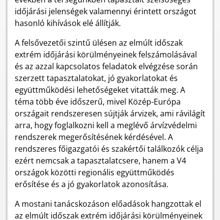
időjárási jelenségek valamennyi érintett országot
hasonló kihívások elé állítják.
A felsővezetői szintű ülésen az elmúlt időszak
extrém időjárási körülményeinek felszámolásával
és az azzal kapcsolatos feladatok elvégzése során
szerzett tapasztalatokat, jó gyakorlatokat és
együttműködési lehetőségeket vitatták meg. A
téma több éve időszerű, mivel Közép-Európa
országait rendszeresen sújtják árvizek, ami rávilágít
arra, hogy foglalkozni kell a meglévő árvízvédelmi
rendszerek megerősítésének kérdésével. A
rendszeres főigazgatói és szakértői találkozók célja
ezért nemcsak a tapasztalatcsere, hanem a V4
országok közötti regionális együttműködés
erősítése és a jó gyakorlatok azonosítása.
A mostani tanácskozáson előadások hangzottak el
az elmúlt időszak extrém időjárási körülményeinek