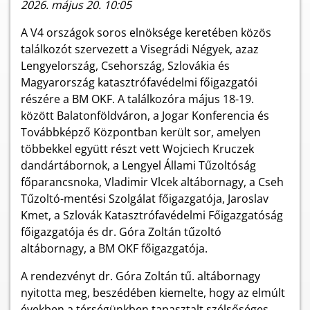
2026. május 20. 10:05
A V4 országok soros elnöksége keretében közös
találkozót szervezett a Visegrádi Négyek, azaz
Lengyelország, Csehország, Szlovákia és
Magyarország katasztrófavédelmi főigazgatói
részére a BM OKF. A találkozóra május 18-19.
között Balatonföldváron, a Jogar Konferencia és
Továbbképző Központban került sor, amelyen
többekkel együtt részt vett Wojciech Kruczek
dandártábornok, a Lengyel Állami Tűzoltóság
főparancsnoka, Vladimir Vlcek altábornagy, a Cseh
Tűzoltó-mentési Szolgálat főigazgatója, Jaroslav
Kmet, a Szlovák Katasztrófavédelmi Főigazgatóság
főigazgatója és dr. Góra Zoltán tűzoltó
altábornagy, a BM OKF főigazgatója.
A rendezvényt dr. Góra Zoltán tű. altábornagy
nyitotta meg, beszédében kiemelte, hogy az elmúlt
években a térségünkben tapasztalt szélsőséges