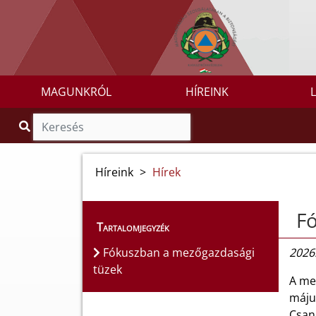
MAGUNKRÓL
HÍREINK
Híreink
>
Hírek
F
Tartalomjegyzék
Fókuszban a mezőgazdasági
2026.
tüzek
A me
máju
Csan