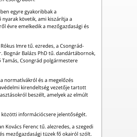
ében egyre gyakoribbak a
nyarak követik, ami kiszárítja a
évről évre emelkedik a mezőgazdasági és
 Rókus Imre tű. ezredes, a Csongrád-
r. Bognár Balázs PhD tű. dandártábornok,
ő Tamás, Csongrád polgármestere
 a normatívákról és a megelőzés
avédelmi kirendeltség vezetője tartott
asztásokról beszélt, amelyek az elmúlt
 közötti információcsere jelentőségét.
 Kovács Ferenc tű. alezredes, a szegedi
 és mezőgazdasági tüzek fő okairól szólt.