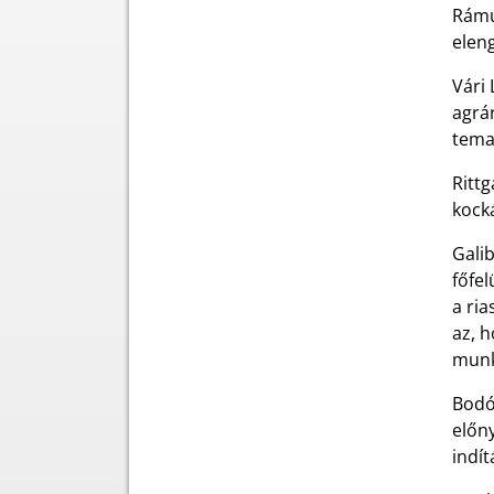
Rámu
elen
Vári 
agrár
tema
Ritt
kocká
Gali
főfel
a ria
az, 
munká
Bodó
előny
indít