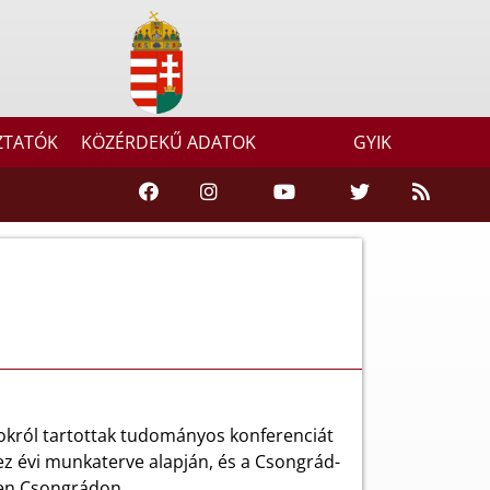
ZTATÓK
KÖZÉRDEKŰ ADATOK
GYIK
okról tartottak tudományos konferenciát
 évi munkaterve alapján, és a Csongrád-
en Csongrádon.