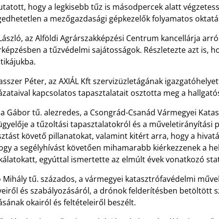
tatott, hogy a legkisebb tűz is másodpercek alatt végzetess
gedhetetlen a mezőgazdasági gépkezelők folyamatos oktatá
László, az Alföldi Agrárszakképzési Centrum kancellárja arró
képzésben a tűzvédelmi sajátosságok. Részletezte azt is, h
tikájukba.
gasszer Péter, az AXIÁL Kft szervizüzletágának igazgatóhely
zataival kapcsolatos tapasztalatait osztotta meg a hallgató
ba Gábor tű. alezredes, a Csongrád-Csanád Vármegyei Katas
ügyelője a tűzoltási tapasztalatokról és a műveletirányítás
sztást követő pillanatokat, valamint kitért arra, hogy a hiv
hogy a segélyhívást követően mihamarabb kiérkezzenek a hel
latokatt, egyúttal ismertette az elmúlt évek vonatkozó stati
 Mihály tű. százados, a vármegyei katasztrófavédelmi műve
eiről és szabályozásáról, a drónok felderítésben betöltött s
ásának okairól és feltételeiről beszélt.