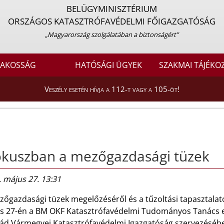
BELÜGYMINISZTÉRIUM
ORSZÁGOS KATASZTRÓFAVÉDELMI FŐIGAZGATÓSÁG
„Magyarország szolgálatában a biztonságért”
LAKOSSÁG
HATÓSÁGI ÜGYEK
SZAKMAI TÁJÉKO
Veszély esetén hívja a 112-t vagy a 105-öt!
ókuszban a mezőgazdasági tüzek
 május 27. 13:31
zőgazdasági tüzek megelőzéséről és a tűzoltási tapasztalat
s 27-én a BM OKF Katasztrófavédelmi Tudományos Tanács ez
ád Vármegyei Katasztrófavédelmi Igazgatóság szervezéséb