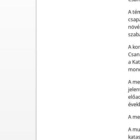
A té
csapa
növén
szab
A kon
Csan
a Ka
mond
A me
jelen
előad
évekb
A me
A mu
katas