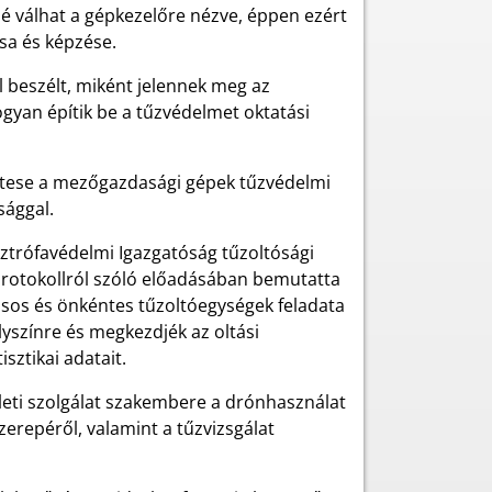
é válhat a gépkezelőre nézve, éppen ezért
sa és képzése.
l beszélt, miként jelennek meg az
ogyan építik be a tűzvédelmet oktatási
ettese a mezőgazdasági gépek tűzvédelmi
sággal.
ztrófavédelmi Igazgatóság tűzoltósági
i protokollról szóló előadásában bemutatta
atásos és önkéntes tűzoltóegységek feladata
yszínre és megkezdjék az oltási
sztikai adatait.
leti szolgálat szakembere a drónhasználat
zerepéről, valamint a tűzvizsgálat