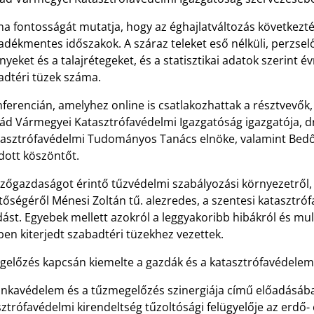
ma fontosságát mutatja, hogy az éghajlatváltozás következt
dékmentes időszakok. A száraz teleket eső nélküli, perzselő 
yeket és a talajrétegeket, és a statisztikai adatok szerint 
adtéri tüzek száma.
ferencián, amelyhez online is csatlakozhattak a résztvevők,
ád Vármegyei Katasztrófavédelmi Igazgatóság igazgatója, d
tasztrófavédelmi Tudományos Tanács elnöke, valamint Bed
ott köszöntőt.
zőgazdaságot érintő tűzvédelmi szabályozási környezetről,
tőségéről Ménesi Zoltán tű. alezredes, a szentesi katasztróf
ást. Egyebek mellett azokról a leggyakoribb hibákról és mul
en kiterjedt szabadtéri tüzekhez vezettek.
gelőzés kapcsán kiemelte a gazdák és a katasztrófavédelem
nkavédelem és a tűzmegelőzés szinergiája című előadásában
ztrófavédelmi kirendeltség tűzoltósági felügyelője az erdő-