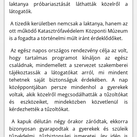
laktanya próbariasztását láthatták közelről a
látogatók.
A tizedik kerületben nemcsak a laktanya, hanem az
ott működő Katasztrófavédelem Központi Múzeum
is a fogadta a történelmi múlt iránt érdeklődőket.
Az egész napos országos rendezvény célja az volt,
hogy tartalmas programot kínáljon az egész
családnak, mindemellett a szervezet szakemberei
tájékoztassák a látogatókat arról, mi mindent
tehetnek saját biztonságuk érdekében. A nap
középpontjában persze mindenhol a gyerekek
voltak, akik közelről megcsodálhatták a tűzoltókat
és eszközeiket, mindeközben közvetlenül is
kérdezhették a tűzoltókat.
A kapuk délután négy órakor záródtak, ekkorra
bizonyosan gyarapodtak a gyerekek és szüleik
tűzvédelmi, tűzbiztonsági ismeretei, így idén is