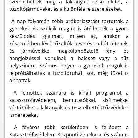
szemlélhették meg a laktanyák belső életét, a
tűzoltójárműveket és a különféle felszereléseket.
A nap folyamán több próbariasztást tartottak, a
gyerekek és szüleik maguk is átélhették a gyors
készülődés izgalmait, milyen az, amikor a
készenlétben lévő tűzoltók bevetési ruhát öltenek,
és járműveikkel megkülönböztető fény- és
hangjelzéssel vonulnak a baleset vagy a tűz
helyszínére. Számos helyen a gyerekek maguk is
felpróbálhatták a tűzoltóruhát, sőt, még tüzet is
olthattak.
A felnőttek számára is kínált programot a
katasztrófavédelem, bemutatókkal, kisfilmekkel
várták őket a laktanyák, és tesztelhették tűzvédelmi
ismereteiket.
A főváros több kerületében is fellépett a
Katasztrófavédelem Központi Zenekara, és számos