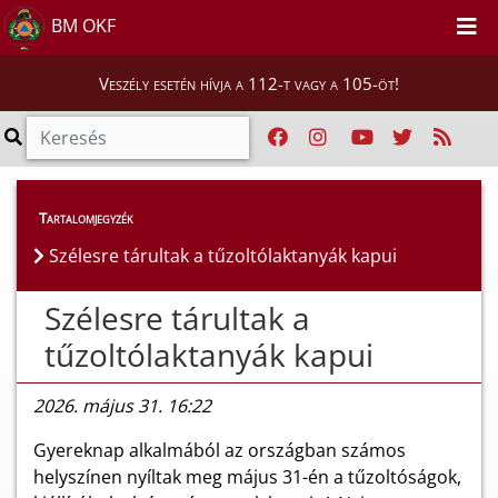
BM OKF
Veszély esetén hívja a 112-t vagy a 105-öt!
Híreink
>
Hírek
Tartalomjegyzék
Szélesre tárultak a tűzoltólaktanyák kapui
Szélesre tárultak a
tűzoltólaktanyák kapui
2026. május 31. 16:22
Gyereknap alkalmából az országban számos
helyszínen nyíltak meg május 31-én a tűzoltóságok,