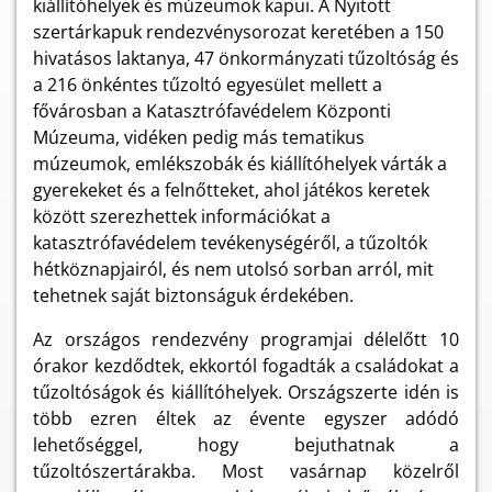
kiállítóhelyek és múzeumok kapui. A Nyitott
szertárkapuk rendezvénysorozat keretében a 150
hivatásos laktanya, 47 önkormányzati tűzoltóság és
a 216 önkéntes tűzoltó egyesület mellett a
fővárosban a Katasztrófavédelem Központi
Múzeuma, vidéken pedig más tematikus
múzeumok, emlékszobák és kiállítóhelyek várták a
gyerekeket és a felnőtteket, ahol játékos keretek
között szerezhettek információkat a
katasztrófavédelem tevékenységéről, a tűzoltók
hétköznapjairól, és nem utolsó sorban arról, mit
tehetnek saját biztonságuk érdekében.
Az országos rendezvény programjai délelőtt 10
órakor kezdődtek, ekkortól fogadták a családokat a
tűzoltóságok és kiállítóhelyek. Országszerte idén is
több ezren éltek az évente egyszer adódó
lehetőséggel, hogy bejuthatnak a
tűzoltószertárakba. Most vasárnap közelről