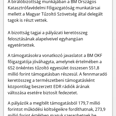
A bírálóbizottság munkájában a BM Országos
Katasztrófavédelmi Főigazgatóság munkatársai
mellett a Magyar Tűzoltó Szövetség által delegált
tagok is részt vettek.
A bizottság tagjai a pályázati keretösszeg
felosztásának alapelveivel egyhangúan
egyetértettek.
A támogatásokra vonatkozó javaslatot a BM OKF
főigazgatója jóváhagyta, amelynek értelmében a
652 önkéntes tűzoltó egyesület összesen 551,8
millió forint támogatásban részesül. A fennmaradó
keretösszeg a természetbeni támogatásként
központilag beszerzett EDR rádiók árának
változása esetére biztosít fedezetet.
A pályázók a megítélt támogatásból 179,7 millió
forintot működési költségeikre fordíthatnak, 273,9
millió forint értékben maguk szerezhetnek be