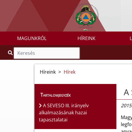
MAGUNKRÓL
HÍREINK
Híreink
>
Hírek
A 
Tartalomjegyzék
A SEVESO III. irányelv
2015
alkalmazásának hazai
Magya
tapasztalatai
legfo
anyag