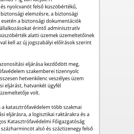
 és nyolcvanöt felső küszöbértékű,
biztonsági elemzésre, a biztonsági
tás esetén a biztonsági dokumentációk
llalkozásokat érintő adminisztratív
küszöbérték alatti üzemek üzemeltetőinek
al kell az új jogszabályi előírások szerint
zonosítási eljárása kezdődött meg,
rófavédelem szakemberei tizennyolc
 összesen hetvenkilenc veszélyes üzem
si eljárást, hatvankét ügyfél
üzemeltetője volt.
n a katasztrófavédelem több szakmai
 eljárásra, a logisztikai raktárakra és a
os Katasztrófavédelmi Főigazgatóság
 százharmincöt alsó és száztizenegy felső