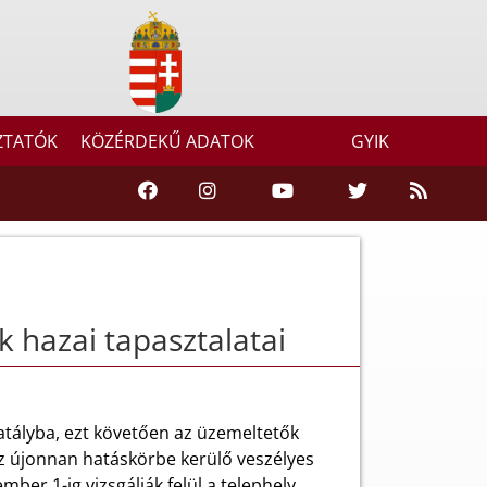
ZTATÓK
KÖZÉRDEKŰ ADATOK
GYIK
k hazai tapasztalatai
hatályba, ezt követően az üzemeltetők
az újonnan hatáskörbe kerülő veszélyes
er 1-ig vizsgálják felül a telephely