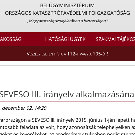
BELÜGYMINISZTÉRIUM
ORSZÁGOS KATASZTRÓFAVÉDELMI FŐIGAZGATÓSÁG
„Magyarország szolgálatában a biztonságért”
LAKOSSÁG
HATÓSÁGI ÜGYEK
SZAKMAI TÁJÉKO
Veszély esetén hívja a 112-t vagy a 105-öt!
SEVESO III. irányelv alkalmazásána
. december 02. 14:20
rországon a SEVESO III. irányelv 2015. június 1-jén lépett 
ntosabb feladata az volt, hogy azonosítsák telephelyeiken 
okat és keverékeket, az eredmények tükrében pedig szeptemb