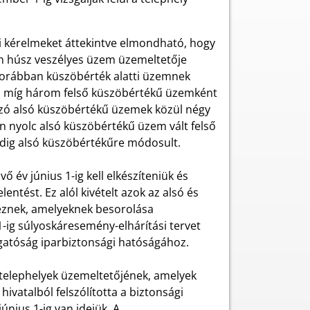
ti kérelmeket áttekintve elmondható, hogy
en húsz veszélyes üzem üzemeltetője
korábban küszöbérték alatti üzemnek
ű, míg három felső küszöbértékű üzemként
kozó alsó küszöbértékű üzemek közül négy
 nyolc alsó küszöbértékű üzem vált felső
edig alsó küszöbértékűre módosult.
év június 1-ig kell elkészíteniük és
ntést. Ez alól kivételt azok az alsó és
veznek, amelyeknek besorolása
1-ig súlyoskáresemény-elhárítási tervet
azgatóság iparbiztonsági hatóságához.
n telephelyek üzemeltetőjének, amelyek
ivatalból felszólította a biztonsági
únius 1-ig van idejük. A