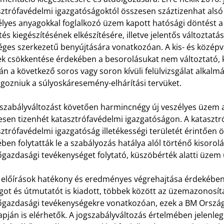
sztrófavédelmi igazgatóságoktól összesen száztizenhat alsó
élyes anyagokkal foglalkozó üzem kapott hatósági döntést a 
tés kiegészítésének elkészítésére, illetve jelentős változta
ges szerkezetű benyújtására vonatkozóan. A kis- és középvá
ek csökkentése érdekében a besorolásukat nem változtató, 
n a következő soros vagy soron kívüli felülvizsgálat alkalmáv
lgozniuk a súlyoskáresemény-elhárítási tervüket.
gszabályváltozást követően harmincnégy új veszélyes üzem a
esen tizenhét katasztrófavédelmi igazgatóságon. A kataszt
ztrófavédelmi igazgatóság illetékességi területét érintően
ben folytatták le a szabályozás hatálya alól történő kisorolá
gazdasági tevékenységet folytató, küszöbérték alatti üzem 
j előírások hatékony és eredményes végrehajtása érdekébe
ot és útmutatót is kiadott, többek között az üzemazonosítási
gazdasági tevékenységekre vonatkozóan, ezek a BM Ország
pján is elérhetők. A jogszabályváltozás értelmében jelenleg