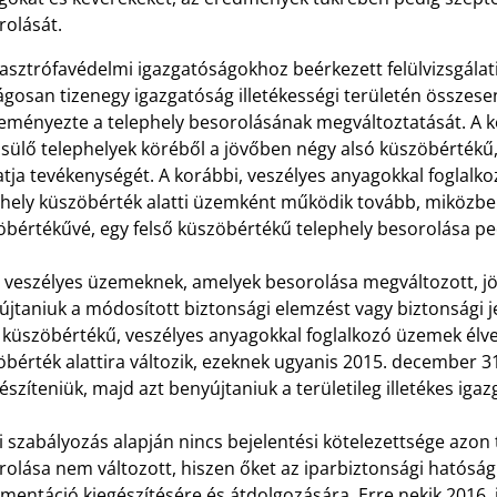
rolását.
tasztrófavédelmi igazgatóságokhoz beérkezett felülvizsgála
ágosan tizenegy igazgatóság illetékességi területén összes
eményezte a telephely besorolásának megváltoztatását. A 
sülő telephelyek köréből a jövőben négy alsó küszöbérték
atja tevékenységét. A korábbi, veszélyes anyagokkal foglal
phely küszöbérték alatti üzemként működik tovább, miközben
öbértékűvé, egy felső küszöbértékű telephely besorolása p
veszélyes üzemeknek, amelyek besorolása megváltozott, jövő 
jtaniuk a módosított biztonsági elemzést vagy biztonsági jele
ő küszöbértékű, veszélyes anyagokkal foglalkozó üzemek él
bérték alattira változik, ezeknek ugyanis 2015. december 3
készíteniük, majd azt benyújtaniuk a területileg illetékes ig
i szabályozás alapján nincs bejelentési kötelezettsége azo
olása nem változott, hiszen őket az iparbiztonsági hatóság h
entáció kiegészítésére és átdolgozására. Erre nekik 2016. j