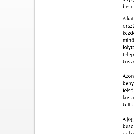
beso
A ka
orsz
kezd
minő
folyt
tele
küsz
Azon 
benyú
fels
küszö
kell 
A jog
besor
dokum