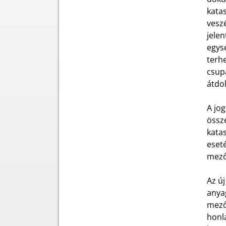
kata
vesz
jelen
egysé
terh
csupá
átdo
A jo
össz
katas
eseté
mező
Az ú
anyag
mező
honla