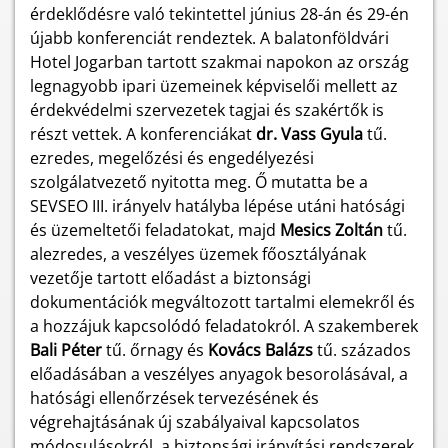
érdeklődésre való tekintettel június 28-án és 29-én
újabb konferenciát rendeztek. A balatonföldvári
Hotel Jogarban tartott szakmai napokon az ország
legnagyobb ipari üzemeinek képviselői mellett az
érdekvédelmi szervezetek tagjai és szakértők is
részt vettek. A konferenciákat
d
r. Vass Gyula
tű.
ezredes, megelőzési és engedélyezési
szolgálatvezető nyitotta meg. Ő mutatta be a
SEVSEO III. irányelv hatályba lépése utáni hatósági
és üzemeltetői feladatokat, majd
Mesics Zoltán
tű.
alezredes, a veszélyes üzemek főosztályának
vezetője tartott előadást a biztonsági
dokumentációk megváltozott tartalmi elemekről és
a hozzájuk kapcsolódó feladatokról. A szakemberek
Bali Péter
tű. őrnagy és
Kovács Balázs
tű. százados
előadásában a veszélyes anyagok besorolásával, a
hatósági ellenőrzések tervezésének és
végrehajtásának új szabályaival kapcsolatos
módosulásokról, a biztonsági irányítási rendszerek