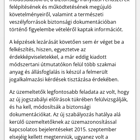
felépítésének és működtetésének megújuló
követelményeiről, valamint a természeti
veszélyforrások biztonsági dokumentációban
történő figyelembe vételéről kaptak információt.
A képzések lezárását követően sem ér véget be a
felkészítés, hiszen, egyeztetve az
érdekképviseletekkel, a már eddig kiadott
módszertani útmutatókon felül több szakmai
anyag és állásfoglalás is készül a felmerült
jogalkalmazási kérdések tisztázása érdekében.
Az üzemeltetők legfontosabb feladata az volt, hogy
az új jogszabályi előírások tükrében felülvizsgálják,
és ha kell, módosítsák a biztonsági
dokumentációkat. Az új szabályozás hatálya alá
kerülő üzemeltetőknek az üzemazonosítással
kapcsolatos bejelentéseket 2015. szeptember
elsejéig kellett megtenniük, ugyanez volt a