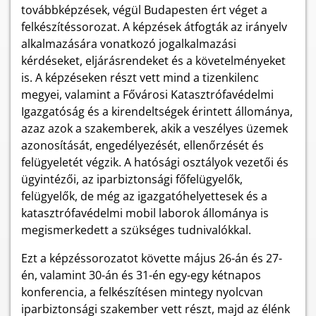
továbbképzések, végül Budapesten ért véget a
felkészítéssorozat. A képzések átfogták az irányelv
alkalmazására vonatkozó jogalkalmazási
kérdéseket, eljárásrendeket és a követelményeket
is. A képzéseken részt vett mind a tizenkilenc
megyei, valamint a Fővárosi Katasztrófavédelmi
Igazgatóság és a kirendeltségek érintett állománya,
azaz azok a szakemberek, akik a veszélyes üzemek
azonosítását, engedélyezését, ellenőrzését és
felügyeletét végzik. A hatósági osztályok vezetői és
ügyintézői, az iparbiztonsági főfelügyelők,
felügyelők, de még az igazgatóhelyettesek és a
katasztrófavédelmi mobil laborok állománya is
megismerkedett a szükséges tudnivalókkal.
Ezt a képzéssorozatot követte május 26-án és 27-
én, valamint 30-án és 31-én egy-egy kétnapos
konferencia, a felkészítésen mintegy nyolcvan
iparbiztonsági szakember vett részt, majd az élénk