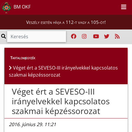
BM OKF
Veszély esetén hívja a 112-t vagy a 105-öt!
Híreink
>
Hírek
Tartalomjegyzék
Véget ért a SEVESO-III irányelvekkel kapcsolatos
szakmai képzéssorozat
Véget ért a SEVESO-III
irányelvekkel kapcsolatos
szakmai képzéssorozat
2016. június 29. 11:21