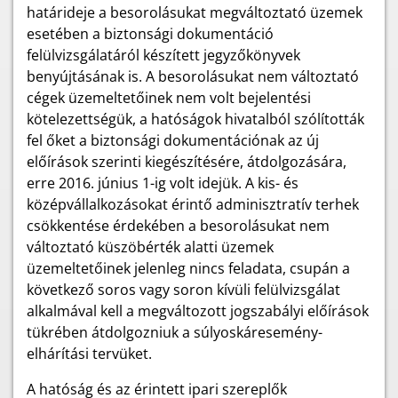
határideje a besorolásukat megváltoztató üzemek
esetében a biztonsági dokumentáció
felülvizsgálatáról készített jegyzőkönyvek
benyújtásának is. A besorolásukat nem változtató
cégek üzemeltetőinek nem volt bejelentési
kötelezettségük, a hatóságok hivatalból szólították
fel őket a biztonsági dokumentációnak az új
előírások szerinti kiegészítésére, átdolgozására,
erre 2016. június 1-ig volt idejük. A kis- és
középvállalkozásokat érintő adminisztratív terhek
csökkentése érdekében a besorolásukat nem
változtató küszöbérték alatti üzemek
üzemeltetőinek jelenleg nincs feladata, csupán a
következő soros vagy soron kívüli felülvizsgálat
alkalmával kell a megváltozott jogszabályi előírások
tükrében átdolgozniuk a súlyoskáresemény-
elhárítási tervüket.
A hatóság és az érintett ipari szereplők