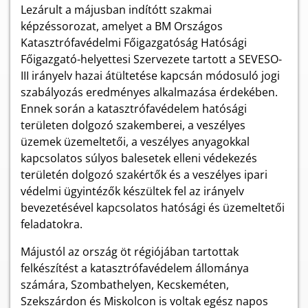
Lezárult a májusban indítótt szakmai
képzéssorozat, amelyet a BM Országos
Katasztrófavédelmi Főigazgatóság Hatósági
Főigazgató-helyettesi Szervezete tartott a SEVESO-
III irányelv hazai átültetése kapcsán módosuló jogi
szabályozás eredményes alkalmazása érdekében.
Ennek során a katasztrófavédelem hatósági
területen dolgozó szakemberei, a veszélyes
üzemek üzemeltetői, a veszélyes anyagokkal
kapcsolatos súlyos balesetek elleni védekezés
területén dolgozó szakértők és a veszélyes ipari
védelmi ügyintézők készültek fel az irányelv
bevezetésével kapcsolatos hatósági és üzemeltetői
feladatokra.
Májustól az ország öt régiójában tartottak
felkészítést a katasztrófavédelem állománya
számára, Szombathelyen, Kecskeméten,
Szekszárdon és Miskolcon is voltak egész napos