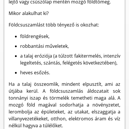
lejtő vagy csúszólap mentén mozgó földtömeg.
Mikor alakulhat ki?
Földcsuszamlást több tényező is okozhat:
földrengések,
robbantási műveletek,
a talaj eróziója (a túlzott fakitermelés, intenzív
legeltetés, szántás, felégetés következtében),
heves esőzés.
Ha a talaj összeomlik, mindent elpusztít, ami az
útjába kerül. A földcsuszamlás áldozatait sok
tonnányi iszap és törmelék temetheti maga alá. A
mozgó föld magával sodorhatja a növényzetet,
lerombolja az épületeket, az utakat, elszaggatja a
villanyvezetékeket, otthon, elektromos áram és víz
nélkül hagyva a túlélőket.