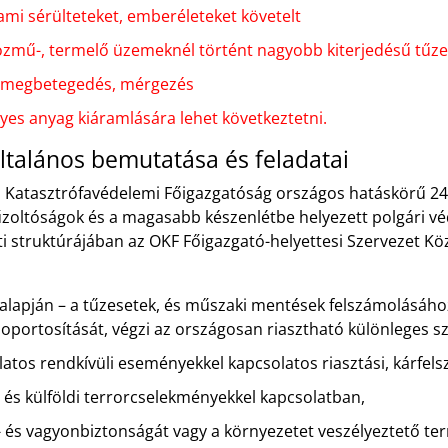
l, ami sérülteteket, emberéleteket követelt
 (közmű-, termelő üzemeknél történt nagyobb kiterjedésű t
s megbetegedés, mérgezés
lyes anyag kiáramlására lehet következtetni.
talános bemutatása és feladatai
Katasztrófavédelemi Főigazgatóság országos hatáskörű 24 ó
tűzoltóságok és a magasabb készenlétbe helyezett polgári v
eti struktúrájában az OKF Főigazgató-helyettesi Szervezet K
ek alapján – a tűzesetek, és műszaki mentések felszámolásáho
oportosítását, végzi az országosan riasztható különleges sz
latos rendkívüli eseményekkel kapcsolatos riasztási, kárfels
 és külföldi terrorcselekményekkel kapcsolatban,
 és vagyonbiztonságát vagy a környezetet veszélyeztető ter