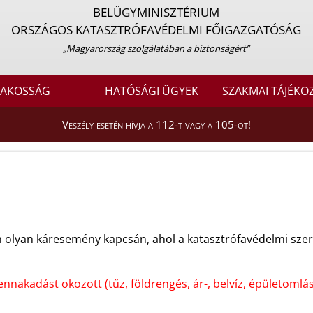
BELÜGYMINISZTÉRIUM
ORSZÁGOS KATASZTRÓFAVÉDELMI FŐIGAZGATÓSÁG
„Magyarország szolgálatában a biztonságért”
LAKOSSÁG
HATÓSÁGI ÜGYEK
SZAKMAI TÁJÉKO
Veszély esetén hívja a 112-t vagy a 105-öt!
 olyan káresemény kapcsán, ahol a katasztrófavédelmi sze
ennakadást okozott (tűz, földrengés, ár-, belvíz, épületomlá