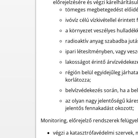
előrejelzésére és végzi kárelhárításu
tömeges megbetegedést előidé
ivóvíz célú vízkivétellel érintet
a környezet veszélyes hulladékk
radioaktív anyag szabadba jutá
ipari létesítményben, vagy vesz
lakosságot érintő árvízvédekez
régión belül egyidejűleg járhata
korlátozza;
belvízvédekezés során, ha a belv
az olyan nagy jelentőségű káres
jelentős fennakadást okozott;
Monitoring, előrejelző rendszerek felügyel
végzi a katasztrófavédelmi szervek, m