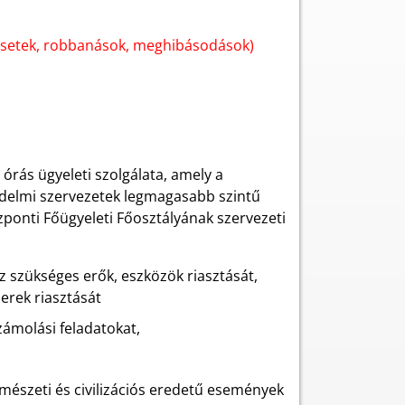
űzesetek, robbanások, meghibásodások)
rás ügyeleti szolgálata, amely a
édelmi szervezetek legmagasabb szintű
özponti Főügyeleti Főosztályának szervezeti
z szükséges erők, eszközök riasztását,
erek riasztását
zámolási feladatokat,
mészeti és civilizációs eredetű események