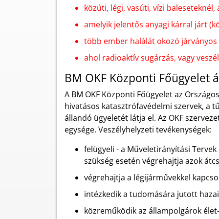
közúti, légi, vasúti, vízi balesetekné
amelyik jelentős anyagi kárral járt
több ember halálát okozó járványo
ahol radioaktív sugárzás, vagy veszé
BM OKF Központi Főügyelet ál
A BM OKF Központi Főügyelet az Országos 
hivatásos katasztrófavédelmi szervek, a 
állandó ügyeletét látja el. Az OKF szervez
egysége. Veszélyhelyzeti tevékenységek:
felügyeli - a Műveletirányítási Terv
szükség esetén végrehajtja azok átcs
végrehajtja a légijárművekkel kapcso
intézkedik a tudomására jutott hazai
közreműködik az állampolgárok élet-