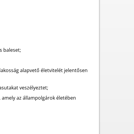
s baleset;
lakosság alapvető életvitelét jelentősen
vasutakat veszélyeztet;
.), amely az állampolgárok életében