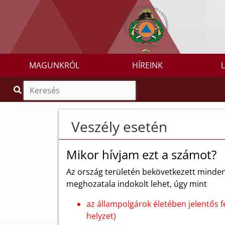
MAGUNKRÓL
HÍREINK
Veszély esetén
Mikor hívjam ezt a számot?
Az ország területén bekövetkezett minden
meghozatala indokolt lehet, úgy mint
az állampolgárok életében jelentős f
helyzet)