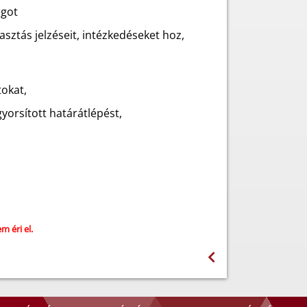
ágot
asztás jelzéseit, intézkedéseket hoz,
tokat,
yorsított határátlépést,
m éri el.