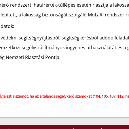
mérő rendszert, határérték-túllépés esetén riasztja a lakoss
elepített, a lakosság biztonságát szolgáló MoLaRi rendszer ri
adatok:
avédelmi segítségnyújtásból, segítségkérésből adódó felada
mzetközi segélyszállítmányok ingyenes úthasználatát és a g
 Nemzeti Riasztási Pontja.
vja ezt a számot, ha az általános segélykérő számokat (104, 105, 107, 112) ne