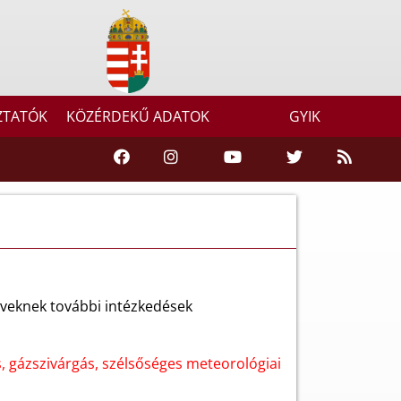
ZTATÓK
KÖZÉRDEKŰ ADATOK
GYIK
rveknek további intézkedések
s, gázszivárgás, szélsőséges meteorológiai