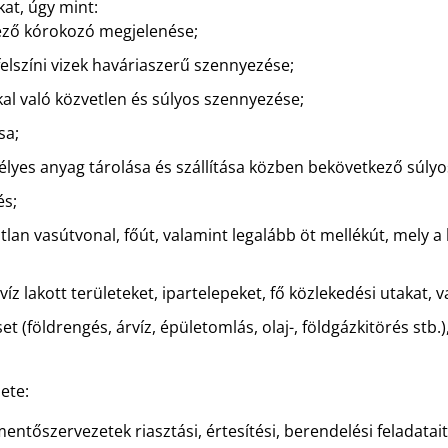
kat, úgy mint:
ző kórokozó megjelenése;
t felszíni vizek haváriaszerű szennyezése;
al való közvetlen és súlyos szennyezése;
sa;
élyes anyag tárolása és szállítása közben bekövetkező súlyo
és;
tlan vasútvonal, főút, valamint legalább öt mellékút, mely a 
íz lakott területeket, ipartelepeket, fő közlekedési utakat, 
et (földrengés, árvíz, épületomlás, olaj-, földgázkitörés stb
ete:
entőszervezetek riasztási, értesítési, berendelési feladatait