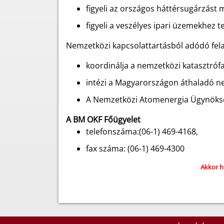
figyeli az országos háttérsugárzást 
figyeli a veszélyes ipari üzemekhez t
Nemzetközi kapcsolattartásból adódó fel
koordinálja a nemzetközi katasztróf
intézi a Magyarországon áthaladó ne
A Nemzetközi Atomenergia Ügynökség
A BM OKF Főügyelet
telefonszáma:(06-1) 469-4168,
fax száma: (06-1) 469-4300
Akkor hí