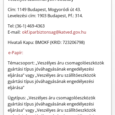
Cím: 1149 Budapest, Mogyoródi út 43.
Levelezési cím: 1903 Budapest, Pf.: 314.
Tel: (36-1) 469-4363
E-mail:
okf.iparbiztonsag@katved.gov.hu
Hivatali Kapu: BMOKF (KRID: 723206798)
e-Papír:
Témacsoport: „Veszélyes áru csomagolóeszközök
gyártási típus jóváhagyásának engedélyezési
eljárása” vagy „Veszélyes áru szállítóeszközök
gyártási típus jóváhagyásának engedélyezési
eljárása”
Ügytípus: „Veszélyes áru csomagolóeszközök
gyártási típus jóváhagyásának engedélyezési
eljárása” vagy „Veszélyes áru szállítóeszközök