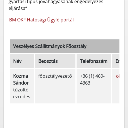
gyártási típus jóváhagyásának engedélyezési
eljárása”
BM OKF Hatósági Ügyfélportál
Veszélyes Szállítmányok Főosztály
Név
Beosztás
Telefonszám
Email
Kozma
főosztályvezető
+36 (1) 469-
okf.v
Sándor
4363
tűzoltó
ezredes