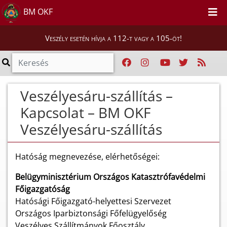
BM OKF
Veszély esetén hívja a 112-t vagy a 105-öt!
Veszélyesáru-szállítás –
Kapcsolat – BM OKF
Veszélyesáru-szállítás
Hatóság megnevezése, elérhetőségei:
Belügyminisztérium Országos Katasztrófavédelmi
Főigazgatóság
Hatósági Főigazgató-helyettesi Szervezet
Országos Iparbiztonsági Főfelügyelőség
Veszélyes Szállítmányok Főosztály