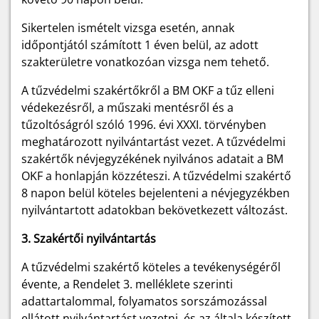
Sikertelen ismételt vizsga esetén, annak
időpontjától számított 1 éven belül, az adott
szakterületre vonatkozóan vizsga nem tehető.
A tűzvédelmi szakértőkről a BM OKF a tűz elleni
védekezésről, a műszaki mentésről és a
tűzoltóságról szóló 1996. évi XXXI. törvényben
meghatározott nyilvántartást vezet. A tűzvédelmi
szakértők névjegyzékének nyilvános adatait a BM
OKF a honlapján közzéteszi. A tűzvédelmi szakértő
8 napon belül köteles bejelenteni a névjegyzékben
nyilvántartott adatokban bekövetkezett változást.
3. Szakértői nyilvántartás
A tűzvédelmi szakértő köteles a tevékenységéről
évente, a Rendelet 3. melléklete szerinti
adattartalommal, folyamatos sorszámozással
ellátott nyilvántartást vezetni, és az általa készített