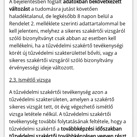
A bejelentésben foglalt
adatokban bekövetkezett
változást
a tudomásra jutást követően
haladéktalanul, de legkésőbb 8 napon belül a
Rendelet 2. melléklete szerinti adattartalommal be
kell jelenteni, melyhez a sikeres szakértői vizsgáról
szóló bizonyítványt csak abban az esetben kell
mellékelni, ha a tűzvédelmi szakértő tevékenységi
körét új tűzvédelmi szakterülettel bővíti, vagy a
sikeres szakértői vizsgáról szóló bizonyítvány
érvényességi ideje változott.
2.3. Ismétlő vizsga
A tűzvédelmi szakértői tevékenység azon a
tűzvédelmi szakterületen, amelyen a szakértő
sikeres vizsgát tett, öt évig végezhető ismétlő
vizsga letétele nélkül. A tűzvédelmi szakértői
tevékenység további folytatásának feltétele, hogy a
tűzvédelmi szakértő a
továbbképzési időszakban
tűzvédelmi szakértői továbbképzésen vegyen részt