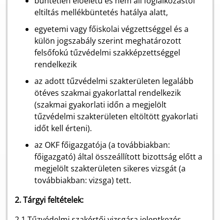
büntetlen előéletű és nem áll foglalkozástól
eltiltás mellékbüntetés hatálya alatt,
egyetemi vagy főiskolai végzettséggel és a
külön jogszabály szerint meghatározott
felsőfokú tűzvédelmi szakképzettséggel
rendelkezik
az adott tűzvédelmi szakterületen legalább
ötéves szakmai gyakorlattal rendelkezik
(szakmai gyakorlati időn a megjelölt
tűzvédelmi szakterületen eltöltött gyakorlati
időt kell érteni).
az OKF főigazgatója (a továbbiakban:
főigazgató) által összeállított bizottság előtt a
megjelölt szakterületen sikeres vizsgát (a
továbbiakban: vizsga) tett.
2. Tárgyi feltételek:
2.1 Tűzvédelmi szakértői vizsgára jelentkezés