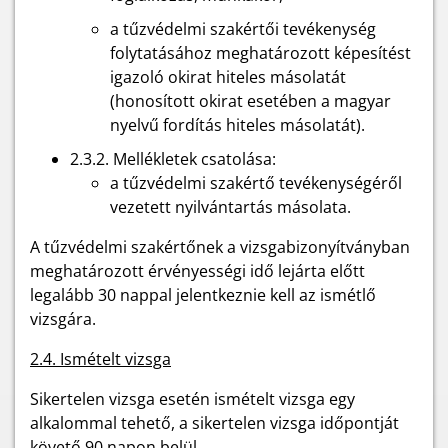
a tűzvédelmi szakértői tevékenység
folytatásához meghatározott képesítést
igazoló okirat hiteles másolatát
(honosított okirat esetében a magyar
nyelvű fordítás hiteles másolatát).
2.3.2. Mellékletek csatolása:
a tűzvédelmi szakértő tevékenységéről
vezetett nyilvántartás másolata.
A tűzvédelmi szakértőnek a vizsgabizonyítványban
meghatározott érvényességi idő lejárta előtt
legalább 30 nappal jelentkeznie kell az ismétlő
vizsgára.
2.4. Ismételt vizsga
Sikertelen vizsga esetén ismételt vizsga egy
alkalommal tehető, a sikertelen vizsga időpontját
követő 90 napon belül.