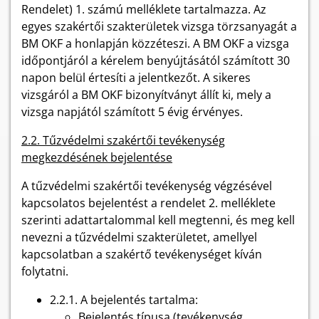
Rendelet) 1. számú melléklete tartalmazza. Az
egyes szakértői szakterületek vizsga törzsanyagát a
BM OKF a honlapján közzéteszi. A BM OKF a vizsga
időpontjáról a kérelem benyújtásától számított 30
napon belül értesíti a jelentkezőt. A sikeres
vizsgáról a BM OKF bizonyítványt állít ki, mely a
vizsga napjától számított 5 évig érvényes.
2.2. Tűzvédelmi szakértői tevékenység
megkezdésének bejelentése
A tűzvédelmi szakértői tevékenység végzésével
kapcsolatos bejelentést a rendelet 2. melléklete
szerinti adattartalommal kell megtenni, és meg kell
nevezni a tűzvédelmi szakterületet, amellyel
kapcsolatban a szakértő tevékenységet kíván
folytatni.
2.2.1. A bejelentés tartalma:
Bejelentés típusa (tevékenység