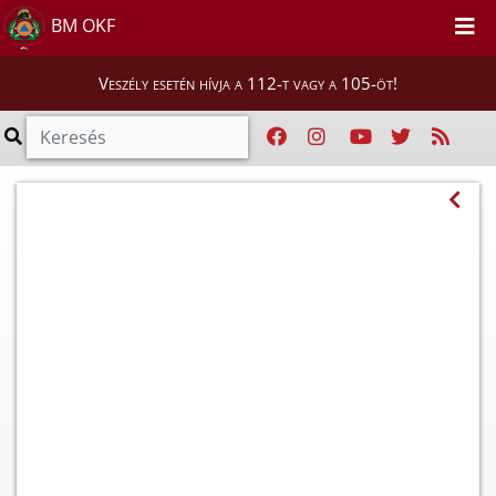
BM OKF
Veszély esetén hívja a 112-t vagy a 105-öt!