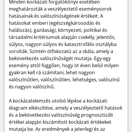
Minden kockázati forgatókönyv esetében
meghatározták a veszélyeztető eseménysorok
hatásainak és valószínűségének értékeit. A
hatásokat emberi (egészségkárosodás és
halálozás), gazdasági, környezeti, politikai és
társadalmi kritériumok alapján csekély, jelentős,
súlyos, nagyon súlyos és katasztrofális osztályba
sorolták. Szintén ötfokozatú az a skála, amely a
bekövetkezés valószínűségét mutatja. Egy-egy
esemény attól függően, hogy öt éven belül milyen
gyakran kell rá számítani, lehet nagyon
valószínűtlen, valószínűtlen, lehetséges, valószínű
és nagyon valószínű.
A kockázatelemzés utolsó lépése a kockázati
diagram elkészítése, amely a veszélyeztető hatások
és a bekövetkezési valószínűség prognosztizált
értékei alapján kiszámított kockázati értékeket
mutatja be. Az eredmények a jelenlegi és az