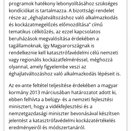
programok hatékony lebonyolításához szükséges
kondíciókat is tartalmazza. A bizottsági rendelet
része az „éghajlatváltozáshoz való alkalmazkodás
és kockázatmegelőzés előmozdítása” című
tematikus célkitűzés, az ezzel kapcsolatos
beruházások megvalósítása érdekében a
tagállamoknak, így Magyarországnak is
rendelkeznie kell katasztrófavédelmi célú nemzeti
vagy regionális kockázatfelméréssel, méghozzá
olyannal, amely figyelembe veszi az
éghajlatváltozáshoz való alkalmazkodás lépéseit is.
Az ex-ante feltétel teljesítése érdekében a magyar
kormány 2013 márciusában határozatot adott ki,
ebben felhívta a belügy- és a nemzeti fejlesztési
minisztert, hogy a vidékfejlesztési és a
nemzetgazdasági miniszter bevonásával készítsen
jelentést a katasztrófavédelmi kockázatértékelés
eredményeiről és módszertanáról.