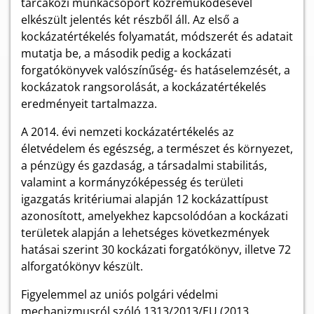
tárcaközi munkacsoport közreműködésével
elkészült jelentés két részből áll. Az első a
kockázatértékelés folyamatát, módszerét és adatait
mutatja be, a második pedig a kockázati
forgatókönyvek valószínűség- és hatáselemzését, a
kockázatok rangsorolását, a kockázatértékelés
eredményeit tartalmazza.
A 2014. évi nemzeti kockázatértékelés az
életvédelem és egészség, a természet és környezet,
a pénzügy és gazdaság, a társadalmi stabilitás,
valamint a kormányzóképesség és területi
igazgatás kritériumai alapján 12 kockázattípust
azonosított, amelyekhez kapcsolódóan a kockázati
területek alapján a lehetséges következmények
hatásai szerint 30 kockázati forgatókönyv, illetve 72
alforgatókönyv készült.
Figyelemmel az uniós polgári védelmi
mechanizmusról szóló 1313/2013/EU (2013.