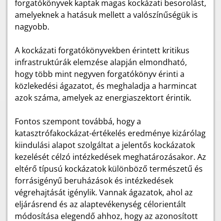
forgatókönyvek kaptak magas kockázati besorolást,
amelyeknek a hatásuk mellett a valószínűségük is
nagyobb.
A kockázati forgatókönyvekben érintett kritikus
infrastruktúrák elemzése alapján elmondható,
hogy több mint negyven forgatókönyv érinti a
közlekedési ágazatot, és meghaladja a harmincat
azok száma, amelyek az energiaszektort érintik.
Fontos szempont továbbá, hogy a
katasztrófakockázat-értékelés eredménye kizárólag
kiindulási alapot szolgáltat a jelentős kockázatok
kezelését célzó intézkedések meghatározásakor. Az
eltérő típusú kockázatok különböző természetű és
forrásigényű beruházások és intézkedések
végrehajtását igénylik. Vannak ágazatok, ahol az
eljárásrend és az alaptevékenység célorientált
módosítása elegendő ahhoz, hogy az azonosított