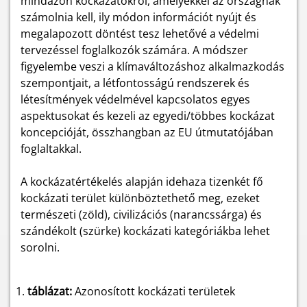
mindazon kockázatokról, amelyekkel az országnak
számolnia kell, ily módon információt nyújt és
megalapozott döntést tesz lehetővé a védelmi
tervezéssel foglalkozók számára. A módszer
figyelembe veszi a klímaváltozáshoz alkalmazkodás
szempontjait, a létfontosságú rendszerek és
létesítmények védelmével kapcsolatos egyes
aspektusokat és kezeli az egyedi/többes kockázat
koncepcióját, összhangban az EU útmutatójában
foglaltakkal.
A kockázatértékelés alapján idehaza tizenkét fő
kockázati terület különböztethető meg, ezeket
természeti (zöld), civilizációs (narancssárga) és
szándékolt (szürke) kockázati kategóriákba lehet
sorolni.
táblázat:
Azonosított kockázati területek