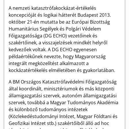
A nemzeti katasztrófakockázat-értékelés
koncepcióját és logikai hátterét Budapest 2013.
október 21-én mutatta be az Európai Bizottság
Humanitárius Segélyek és Polgári Védelem
Főigazgatósága (DG ECHO) vezetőinek és
szakértőinek, a visszajelzések mindkét helyről
kedvezőek voltak. A DG ECHO egyenesen
példaértékűnek nevezte, hogy Magyarország
integrált megközelítést alkalmazott a
kockázatértékelés elméletében és gyakorlatában.
A BM Országos Katasztrófavédelmi Főigazgatóság
által koordinált, minisztériumok és más központi
államigazgatási szervek, autonóm államigazgatási
szervek, továbbá a Magyar Tudományos Akadémia
és különböző tudományos intézetek
(Közlekedéstudományi Intézet, Magyar Földtani és
Geofizikai Intézet stb.) szakértőiből álló ad hoc