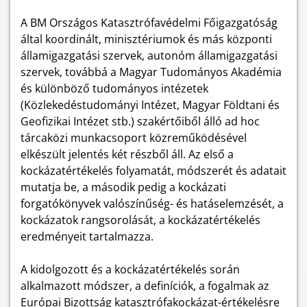
A BM Országos Katasztrófavédelmi Főigazgatóság
által koordinált, minisztériumok és más központi
államigazgatási szervek, autonóm államigazgatási
szervek, továbbá a Magyar Tudományos Akadémia
és különböző tudományos intézetek
(Közlekedéstudományi Intézet, Magyar Földtani és
Geofizikai Intézet stb.) szakértőiből álló ad hoc
tárcaközi munkacsoport közreműködésével
elkészült jelentés két részből áll. Az első a
kockázatértékelés folyamatát, módszerét és adatait
mutatja be, a második pedig a kockázati
forgatókönyvek valószínűség- és hatáselemzését, a
kockázatok rangsorolását, a kockázatértékelés
eredményeit tartalmazza.
A kidolgozott és a kockázatértékelés során
alkalmazott módszer, a definíciók, a fogalmak az
Európai Bizottság katasztrófakockázat-értékelésre