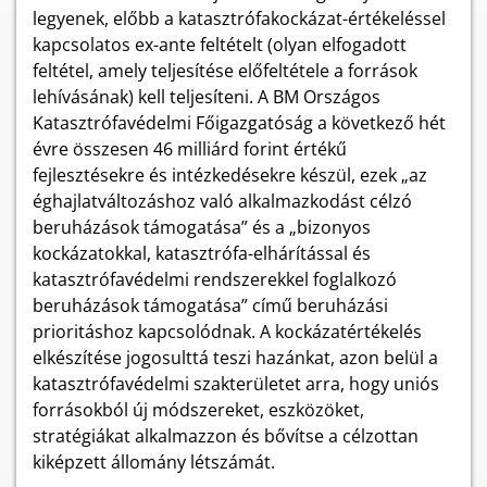
legyenek, előbb a katasztrófakockázat-értékeléssel
kapcsolatos ex-ante feltételt (olyan elfogadott
feltétel, amely teljesítése előfeltétele a források
lehívásának) kell teljesíteni. A BM Országos
Katasztrófavédelmi Főigazgatóság a következő hét
évre összesen 46 milliárd forint értékű
fejlesztésekre és intézkedésekre készül, ezek „az
éghajlatváltozáshoz való alkalmazkodást célzó
beruházások támogatása” és a „bizonyos
kockázatokkal, katasztrófa-elhárítással és
katasztrófavédelmi rendszerekkel foglalkozó
beruházások támogatása” című beruházási
prioritáshoz kapcsolódnak. A kockázatértékelés
elkészítése jogosulttá teszi hazánkat, azon belül a
katasztrófavédelmi szakterületet arra, hogy uniós
forrásokból új módszereket, eszközöket,
stratégiákat alkalmazzon és bővítse a célzottan
kiképzett állomány létszámát.