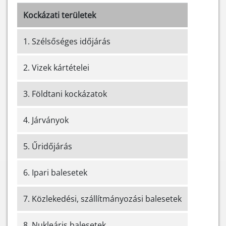
Kockázati területek
1. Szélsőséges időjárás
2. Vizek kártételei
3. Földtani kockázatok
4. Járványok
5. Űridőjárás
6. Ipari balesetek
7. Közlekedési, szállítmányozási balesetek
8. Nukleáris balesetek