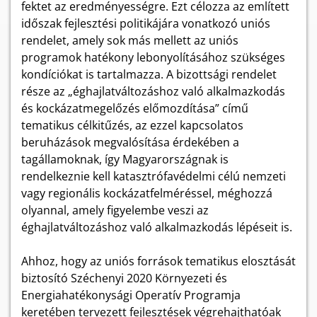
fektet az eredményességre. Ezt célozza az említett
időszak fejlesztési politikájára vonatkozó uniós
rendelet, amely sok más mellett az uniós
programok hatékony lebonyolításához szükséges
kondíciókat is tartalmazza. A bizottsági rendelet
része az „éghajlatváltozáshoz való alkalmazkodás
és kockázatmegelőzés előmozdítása” című
tematikus célkitűzés, az ezzel kapcsolatos
beruházások megvalósítása érdekében a
tagállamoknak, így Magyarországnak is
rendelkeznie kell katasztrófavédelmi célú nemzeti
vagy regionális kockázatfelméréssel, méghozzá
olyannal, amely figyelembe veszi az
éghajlatváltozáshoz való alkalmazkodás lépéseit is.
Ahhoz, hogy az uniós források tematikus elosztását
biztosító Széchenyi 2020 Környezeti és
Energiahatékonysági Operatív Programja
keretében tervezett fejlesztések végrehajthatóak