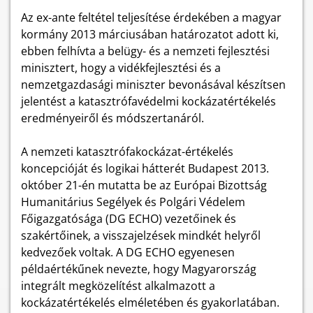
Az ex-ante feltétel teljesítése érdekében a magyar
kormány 2013 márciusában határozatot adott ki,
ebben felhívta a belügy- és a nemzeti fejlesztési
minisztert, hogy a vidékfejlesztési és a
nemzetgazdasági miniszter bevonásával készítsen
jelentést a katasztrófavédelmi kockázatértékelés
eredményeiről és módszertanáról.
A nemzeti katasztrófakockázat-értékelés
koncepcióját és logikai hátterét Budapest 2013.
október 21-én mutatta be az Európai Bizottság
Humanitárius Segélyek és Polgári Védelem
Főigazgatósága (DG ECHO) vezetőinek és
szakértőinek, a visszajelzések mindkét helyről
kedvezőek voltak. A DG ECHO egyenesen
példaértékűnek nevezte, hogy Magyarország
integrált megközelítést alkalmazott a
kockázatértékelés elméletében és gyakorlatában.