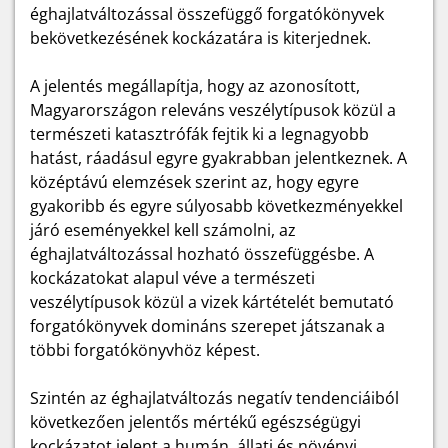
éghajlatváltozással összefüggő forgatókönyvek
bekövetkezésének kockázatára is kiterjednek.
A jelentés megállapítja, hogy az azonosított,
Magyarországon releváns veszélytípusok közül a
természeti katasztrófák fejtik ki a legnagyobb
hatást, ráadásul egyre gyakrabban jelentkeznek. A
középtávú elemzések szerint az, hogy egyre
gyakoribb és egyre súlyosabb következményekkel
járó eseményekkel kell számolni, az
éghajlatváltozással hozható összefüggésbe. A
kockázatokat alapul véve a természeti
veszélytípusok közül a vizek kártételét bemutató
forgatókönyvek domináns szerepet játszanak a
többi forgatókönyvhöz képest.
Szintén az éghajlatváltozás negatív tendenciáiból
következően jelentős mértékű egészségügyi
kockázatot jelent a humán, állati és növényi