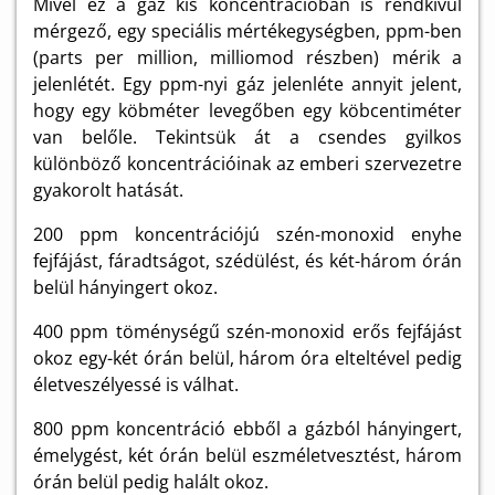
Mivel ez a gáz kis koncentrációban is rendkívül
mérgező, egy speciális mértékegységben, ppm-ben
(parts per million, milliomod részben) mérik a
jelenlétét. Egy ppm-nyi gáz jelenléte annyit jelent,
hogy egy köbméter levegőben egy köbcentiméter
van belőle. Tekintsük át a csendes gyilkos
különböző koncentrációinak az emberi szervezetre
gyakorolt hatását.
200 ppm koncentrációjú szén-monoxid enyhe
fejfájást, fáradtságot, szédülést, és két-három órán
belül hányingert okoz.
400 ppm töménységű szén-monoxid erős fejfájást
okoz egy-két órán belül, három óra elteltével pedig
életveszélyessé is válhat.
800 ppm koncentráció ebből a gázból hányingert,
émelygést, két órán belül eszméletvesztést, három
órán belül pedig halált okoz.