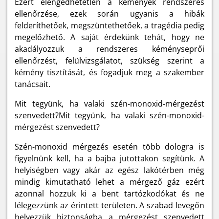
Ezért elengedhetetlen a kémények rendszeres
ellenőrzése, ezek során ugyanis a hibák
felderíthetőek, megszüntethetőek, a tragédia pedig
megelőzhető. A saját érdekünk tehát, hogy ne
akadályozzuk a rendszeres kéményseprői
ellenőrzést, felülvizsgálatot, szükség szerint a
kémény tisztítását, és fogadjuk meg a szakember
tanácsait.
Mit tegyünk, ha valaki szén-monoxid-mérgezést
szenvedett?Mit tegyünk, ha valaki szén-monoxid-
mérgezést szenvedett?
Szén-monoxid mérgezés esetén több dologra is
figyelnünk kell, ha a bajba jutottakon segítünk. A
helyiségben vagy akár az egész lakótérben még
mindig kimutatható lehet a mérgező gáz ezért
azonnal hozzuk ki a bent tartózkodókat és ne
lélegezzünk az érintett területen. A szabad levegőn
helyezzük biztonságba a mérgezést szenvedett