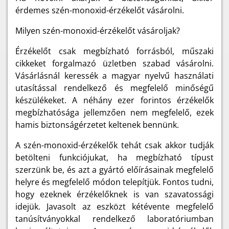
érdemes szén-monoxid-érzékelőt vásárolni.
Milyen szén-monoxid-érzékelőt vásároljak?
Érzékelőt csak megbízható forrásból, műszaki
cikkeket forgalmazó üzletben szabad vásárolni.
Vásárlásnál keressék a magyar nyelvű használati
utasítással rendelkező és megfelelő minőségű
készülékeket. A néhány ezer forintos érzékelők
megbízhatósága jellemzően nem megfelelő, ezek
hamis biztonságérzetet keltenek bennünk.
A szén-monoxid-érzékelők tehát csak akkor tudják
betölteni funkciójukat, ha megbízható típust
szerzünk be, és azt a gyártó előírásainak megfelelő
helyre és megfelelő módon telepítjük. Fontos tudni,
hogy ezeknek érzékelőknek is van szavatossági
idejük. Javasolt az eszközt kétévente megfelelő
tanúsítványokkal rendelkező laboratóriumban