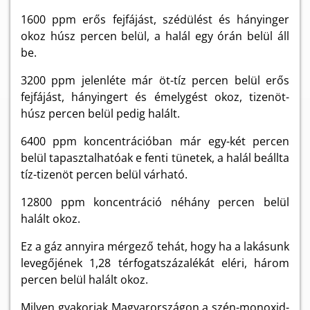
1600 ppm erős fejfájást, szédülést és hányinger
okoz húsz percen belül, a halál egy órán belül áll
be.
3200 ppm jelenléte már öt-tíz percen belül erős
fejfájást, hányingert és émelygést okoz, tizenöt-
húsz percen belül pedig halált.
6400 ppm koncentrációban már egy-két percen
belül tapasztalhatóak e fenti tünetek, a halál beállta
tíz-tizenöt percen belül várható.
12800 ppm koncentráció néhány percen belül
halált okoz.
Ez a gáz annyira mérgező tehát, hogy ha a lakásunk
levegőjének 1,28 térfogatszázalékát eléri, három
percen belül halált okoz.
Milyen gyakoriak Magyarországon a szén-monoxid-