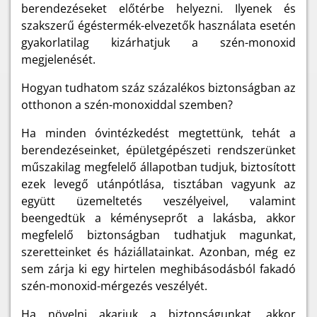
berendezéseket előtérbe helyezni. Ilyenek és
szakszerű égéstermék-elvezetők használata esetén
gyakorlatilag kizárhatjuk a szén-monoxid
megjelenését.
Hogyan tudhatom száz százalékos biztonságban az
otthonon a szén-monoxiddal szemben?
Ha minden óvintézkedést megtettünk, tehát a
berendezéseinket, épületgépészeti rendszerünket
műszakilag megfelelő állapotban tudjuk, biztosított
ezek levegő utánpótlása, tisztában vagyunk az
együtt üzemeltetés veszélyeivel, valamint
beengedtük a kéményseprőt a lakásba, akkor
megfelelő biztonságban tudhatjuk magunkat,
szeretteinket és háziállatainkat. Azonban, még ez
sem zárja ki egy hirtelen meghibásodásból fakadó
szén-monoxid-mérgezés veszélyét.
Ha növelni akarjuk a biztonságunkat, akkor