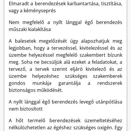
Elmaradt a berendezések karbantartása, tisztítása,
vagy a kéményseprés
Nem megfelelő a nyílt lánggal égő berendezés
műszaki kialakítása
A balesetek megelőzését úgy alapozhatjuk meg
legjobban, hogy a tervezéssel, kivitelezéssel és az
üzembe helyezéssel megfelelő szakembert bízunk
meg. Soha ne becsüljük alá ezeket a feladatokat, a
tervező, a tervek szerint eljáró kivitelező és az
üzembe helyezéshez szükséges szakemberek
gondos munkája garantálja a rendszerek
biztonságos működését.
A nyílt lánggal égő berendezés levegő utánpótlása
nem biztosított
A hőt termelő berendezések üzemeltetéséhez
nélkülözhetetlen az égéshez szükséges oxigén. Egy