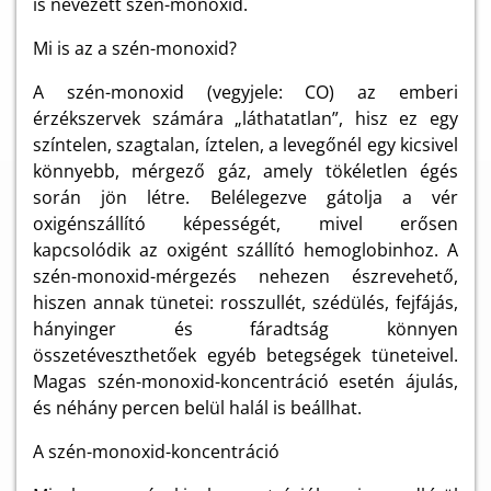
is nevezett szén-monoxid.
Mi is az a szén-monoxid?
A szén-monoxid (vegyjele: CO) az emberi
érzékszervek számára „láthatatlan”, hisz ez egy
színtelen, szagtalan, íztelen, a levegőnél egy kicsivel
könnyebb, mérgező gáz, amely tökéletlen égés
során jön létre. Belélegezve gátolja a vér
oxigénszállító képességét, mivel erősen
kapcsolódik az oxigént szállító hemoglobinhoz. A
szén-monoxid-mérgezés nehezen észrevehető,
hiszen annak tünetei: rosszullét, szédülés, fejfájás,
hányinger és fáradtság könnyen
összetéveszthetőek egyéb betegségek tüneteivel.
Magas szén-monoxid-koncentráció esetén ájulás,
és néhány percen belül halál is beállhat.
A szén-monoxid-koncentráció