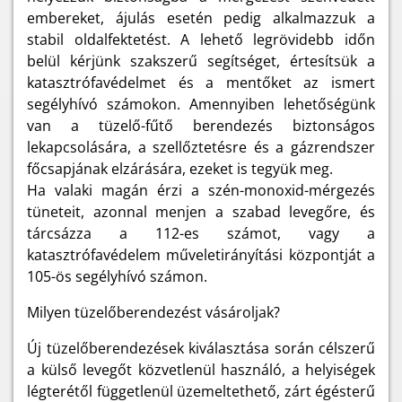
embereket, ájulás esetén pedig alkalmazzuk a
stabil oldalfektetést. A lehető legrövidebb időn
belül kérjünk szakszerű segítséget, értesítsük a
katasztrófavédelmet és a mentőket az ismert
segélyhívó számokon. Amennyiben lehetőségünk
van a tüzelő-fűtő berendezés biztonságos
lekapcsolására, a szellőztetésre és a gázrendszer
főcsapjának elzárására, ezeket is tegyük meg.
Ha valaki magán érzi a szén-monoxid-mérgezés
tüneteit, azonnal menjen a szabad levegőre, és
tárcsázza a 112-es számot, vagy a
katasztrófavédelem műveletirányítási központját a
105-ös segélyhívó számon.
Milyen tüzelőberendezést vásároljak?
Új tüzelőberendezések kiválasztása során célszerű
a külső levegőt közvetlenül használó, a helyiségek
légterétől függetlenül üzemeltethető, zárt égésterű