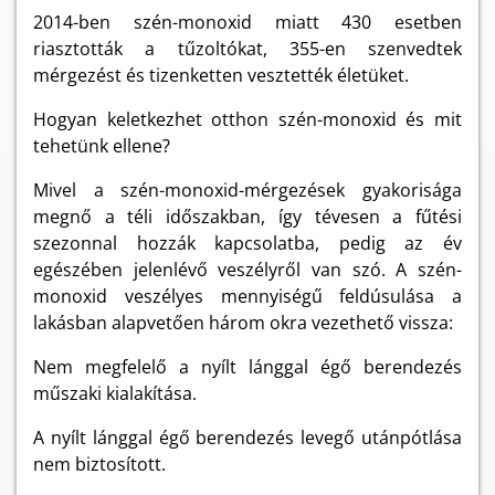
2014-ben szén-monoxid miatt 430 esetben
riasztották a tűzoltókat, 355-en szenvedtek
mérgezést és tizenketten vesztették életüket.
Hogyan keletkezhet otthon szén-monoxid és mit
tehetünk ellene?
Mivel a szén-monoxid-mérgezések gyakorisága
megnő a téli időszakban, így tévesen a fűtési
szezonnal hozzák kapcsolatba, pedig az év
egészében jelenlévő veszélyről van szó. A szén-
monoxid veszélyes mennyiségű feldúsulása a
lakásban alapvetően három okra vezethető vissza:
Nem megfelelő a nyílt lánggal égő berendezés
műszaki kialakítása.
A nyílt lánggal égő berendezés levegő utánpótlása
nem biztosított.