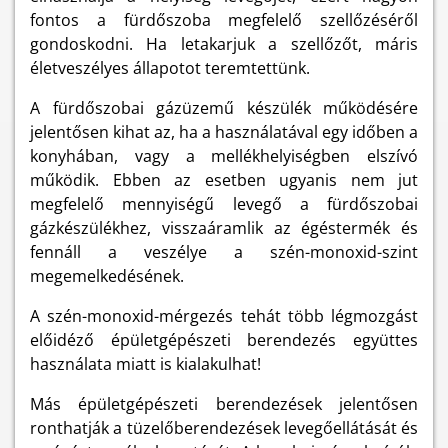
fontos a fürdőszoba megfelelő szellőzéséről
gondoskodni. Ha letakarjuk a szellőzőt, máris
életveszélyes állapotot teremtettünk.
A fürdőszobai gázüzemű készülék működésére
jelentősen kihat az, ha a használatával egy időben a
konyhában, vagy a mellékhelyiségben elszívó
működik. Ebben az esetben ugyanis nem jut
megfelelő mennyiségű levegő a fürdőszobai
gázkészülékhez, visszaáramlik az égéstermék és
fennáll a veszélye a szén-monoxid-szint
megemelkedésének.
A szén-monoxid-mérgezés tehát több légmozgást
előidéző épületgépészeti berendezés együttes
használata miatt is kialakulhat!
Más épületgépészeti berendezések jelentősen
ronthatják a tüzelőberendezések levegőellátását és