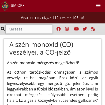
BM OKF
Veszély esetén hívja a 112-t vagy a 105-öt!
A szén-monoxid (CO)
veszélyei, a CO-jelző
A szén-monoxid-mérgezés megelőzhető!
Az otthon tartózkodás önmagában is számos
veszélyt rejthet magában. Ezek közül az egyik
legveszélyesebb egy mérgező gáz jelenléte, ami
leggyakrabban a fűtési időszakban, ám azon kívül is
okozhat mérgezést, súlyosabb esetben pedig
halált. Ez a gáz a köznyelvben „csendes gyilkosnak”