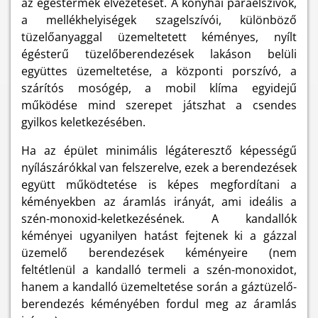
az égéstermék elvezetését. A konyhai páraelszívók,
a mellékhelyiségek szagelszívói, különböző
tüzelőanyaggal üzemeltetett kéményes, nyílt
égésterű tüzelőberendezések lakáson belüli
együttes üzemeltetése, a központi porszívó, a
szárítós mosógép, a mobil klíma egyidejű
működése mind szerepet játszhat a csendes
gyilkos keletkezésében.
Ha az épület minimális légáteresztő képességű
nyílászárókkal van felszerelve, ezek a berendezések
együtt működtetése is képes megfordítani a
kéményekben az áramlás irányát, ami ideális a
szén-monoxid-keletkezésének. A kandallók
kéményei ugyanilyen hatást fejtenek ki a gázzal
üzemelő berendezések kéményeire (nem
feltétlenül a kandalló termeli a szén-monoxidot,
hanem a kandalló üzemeltetése során a gáztüzelő-
berendezés kéményében fordul meg az áramlás