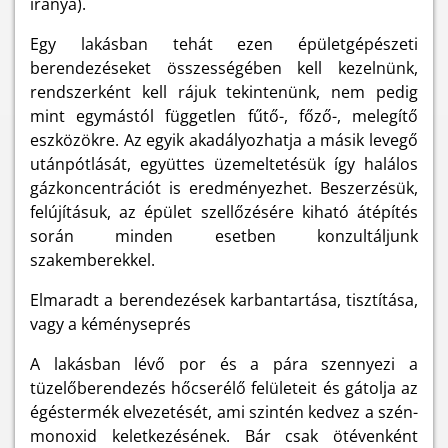
iránya).
Egy lakásban tehát ezen épületgépészeti
berendezéseket összességében kell kezelnünk,
rendszerként kell rájuk tekintenünk, nem pedig
mint egymástól független fűtő-, főző-, melegítő
eszközökre. Az egyik akadályozhatja a másik levegő
utánpótlását, együttes üzemeltetésük így halálos
gázkoncentrációt is eredményezhet. Beszerzésük,
felújításuk, az épület szellőzésére kiható átépítés
során minden esetben konzultáljunk
szakemberekkel.
Elmaradt a berendezések karbantartása, tisztítása,
vagy a kéményseprés
A lakásban lévő por és a pára szennyezi a
tüzelőberendezés hőcserélő felületeit és gátolja az
égéstermék elvezetését, ami szintén kedvez a szén-
monoxid keletkezésének. Bár csak ötévenként