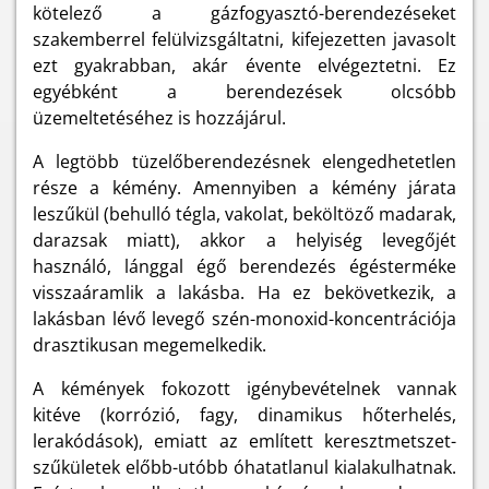
kötelező a gázfogyasztó-berendezéseket
szakemberrel felülvizsgáltatni, kifejezetten javasolt
ezt gyakrabban, akár évente elvégeztetni. Ez
egyébként a berendezések olcsóbb
üzemeltetéséhez is hozzájárul.
A legtöbb tüzelőberendezésnek elengedhetetlen
része a kémény. Amennyiben a kémény járata
leszűkül (behulló tégla, vakolat, beköltöző madarak,
darazsak miatt), akkor a helyiség levegőjét
használó, lánggal égő berendezés égésterméke
visszaáramlik a lakásba. Ha ez bekövetkezik, a
lakásban lévő levegő szén-monoxid-koncentrációja
drasztikusan megemelkedik.
A kémények fokozott igénybevételnek vannak
kitéve (korrózió, fagy, dinamikus hőterhelés,
lerakódások), emiatt az említett keresztmetszet-
szűkületek előbb-utóbb óhatatlanul kialakulhatnak.