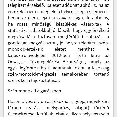
telepített érzékelő. Baleset adódhat abból is, ha az
érzékelőt nem a megfelelő helyre telepítik, lemerült
benne az elem, lejárt a szavatossága, de abból is,
ha rossz minőségű készüléket vásároltak. A
statisztikai adatokból jól látszik, hogy egy érzékelő
megvásárlása biztosan megtérülő beruházás, a
gondosan megválasztott, jó helyre telepített szén-
monoxid-érzékelő életet menthet. A
katasztrófavédelem 2012-ben hozta létre az
Országos Tűzmegelőzési Bizottságot, amely az
egyik legfontosabb feladatának tekinti a lakosság
szén-monoxid-mérgezés témakörében történő
széles körű tájékoztatását.
Szén-monoxid a garázsban
Hasonló veszélyforrást okozhat a gépjárművek zárt
térben (garázs, mélygarázs, alagút) történő
üzemeltetése. Kerüljük tehát az ilyen helyeken való