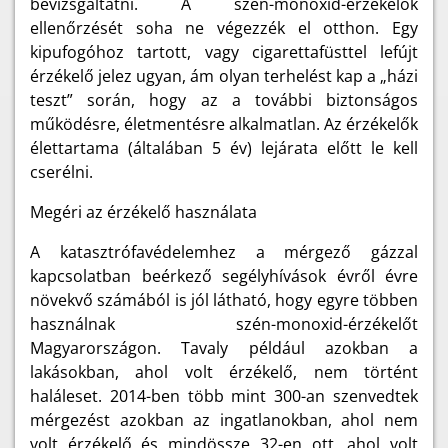
bevizsgáltatni. A szén-monoxid-érzékelők
ellenőrzését soha ne végezzék el otthon. Egy
kipufogóhoz tartott, vagy cigarettafüsttel lefújt
érzékelő jelez ugyan, ám olyan terhelést kap a „házi
teszt” során, hogy az a további biztonságos
működésre, életmentésre alkalmatlan. Az érzékelők
élettartama (általában 5 év) lejárata előtt le kell
cserélni.
Megéri az érzékelő használata
A katasztrófavédelemhez a mérgező gázzal
kapcsolatban beérkező segélyhívások évről évre
növekvő számából is jól látható, hogy egyre többen
használnak szén-monoxid-érzékelőt
Magyarországon. Tavaly például azokban a
lakásokban, ahol volt érzékelő, nem történt
haláleset. 2014-ben több mint 300-an szenvedtek
mérgezést azokban az ingatlanokban, ahol nem
volt érzékelő és mindössze 32-en ott, ahol volt