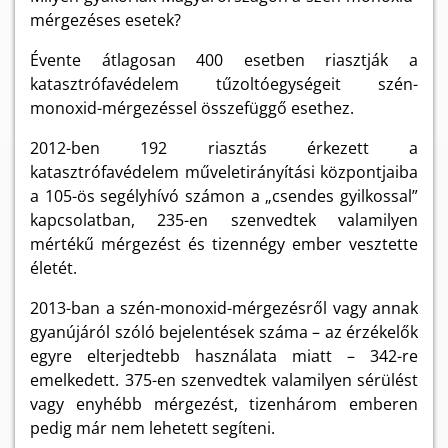
mérgezéses esetek?
Évente átlagosan 400 esetben riasztják a
katasztrófavédelem tűzoltóegységeit szén-
monoxid-mérgezéssel összefüggő esethez.
2012-ben 192 riasztás érkezett a
katasztrófavédelem műveletirányítási központjaiba
a 105-ös segélyhívó számon a „csendes gyilkossal”
kapcsolatban, 235-en szenvedtek valamilyen
mértékű mérgezést és tizennégy ember vesztette
életét.
2013-ban a szén-monoxid-mérgezésről vagy annak
gyanújáról szóló bejelentések száma – az érzékelők
egyre elterjedtebb használata miatt – 342-re
emelkedett. 375-en szenvedtek valamilyen sérülést
vagy enyhébb mérgezést, tizenhárom emberen
pedig már nem lehetett segíteni.