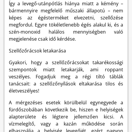
Így a levegő-utánpótlás hiánya miatt a kémény –
bármennyire megfelelő műszaki állapotú – nem
képes az égésterméket elvezetni, szellőzése
megfordul. Egyre tökéletlenebb égés alakul ki, és a
szén-monoxid halálos mennyiségben való
megjelenése csak idő kérdése.
Szellőzőrácsok letakarása
Gyakori, hogy a szellőzőrácsokat takarékossági
szempontok miatt letakarják, ami roppant
veszélyes. Fogadjuk meg a régi tiltó táblák
tanácsait: a szellőzőnyílások eltakarása tilos és
életveszélyes!
A mérgezéses esetek körülbelül egynegyede a
fürdőszobában következik be, hiszen e helyiségek
alapterülete és légtere jellemzően kicsi. A
vízmelegítő, vagy a kazán működése során
elhasználja a helyiség levegőjét, ezért nagyon