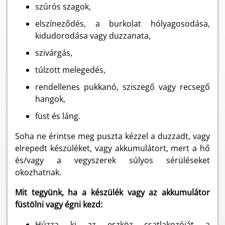
szúrós szagok,
elszíneződés, a burkolat hólyagosodása,
kidudorodása vagy duzzanata,
szivárgás,
túlzott melegedés,
rendellenes pukkanó, sziszegő vagy recsegő
hangok,
füst és láng.
Soha ne érintse meg puszta kézzel a duzzadt, vagy
elrepedt készüléket, vagy akkumulátort, mert a hő
és/vagy a vegyszerek súlyos sérüléseket
okozhatnak.
Mit tegyünk, ha a készülék vagy az akkumulátor
füstölni vagy égni kezd:
Húzza ki az eszköz csatlakozóját a