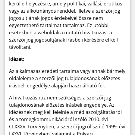
kerül elhelyezésre, amely politikai, vallási, erotikus
vagy az alkotmányos renddel, illetve a szerzői jog
jogosultjának jogos érdekeivel össze nem
egyeztethető tartalmat tartalmaz. Ez utóbbi
esetekben a weboldalra mutató hivatkozást a
szerzői jog jogosultjának írásbeli kérésére el kell
távolítani.
Idézet:
Az alkalmazás eredeti tartalma vagy annak bármely
oldaleleme a szerzői jog tulajdonosának előzetes
írásbeli engedélye alapján használható fel.
A hivatkozáshoz nem szükséges a szerzői jog
tulajdonosának előzetes írásbeli engedélye. Az
idézésnek meg kell felelnie a médiaszolgáltatásról
és a tömegkommunikációról szóló 2010. évi
CLXXXV. törvényben, a szerzői jogról szóló 1999. évi
LXXVI. törvényben, valamint a Polgári