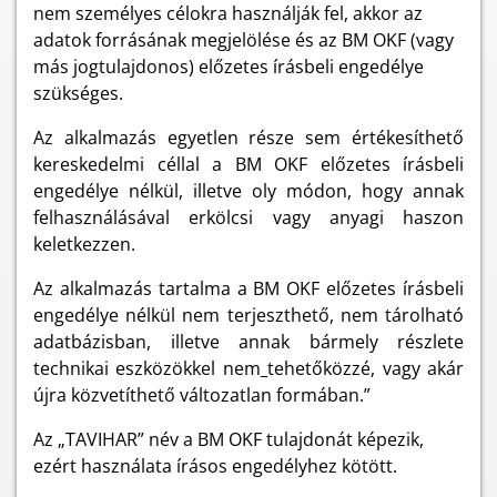
nem személyes célokra használják fel, akkor az
adatok forrásának megjelölése és az BM OKF (vagy
más jogtulajdonos) előzetes írásbeli engedélye
szükséges.
Az alkalmazás egyetlen része sem értékesíthető
kereskedelmi céllal a BM OKF előzetes írásbeli
engedélye nélkül, illetve oly módon, hogy annak
felhasználásával erkölcsi vagy anyagi haszon
keletkezzen.
Az alkalmazás tartalma a BM OKF előzetes írásbeli
engedélye nélkül nem terjeszthető, nem tárolható
adatbázisban, illetve annak bármely részlete
technikai eszközökkel nem
tehetőközzé, vagy akár
újra közvetíthető változatlan formában.”
Az „TAVIHAR” név a BM OKF tulajdonát képezik,
ezért használata írásos engedélyhez kötött.