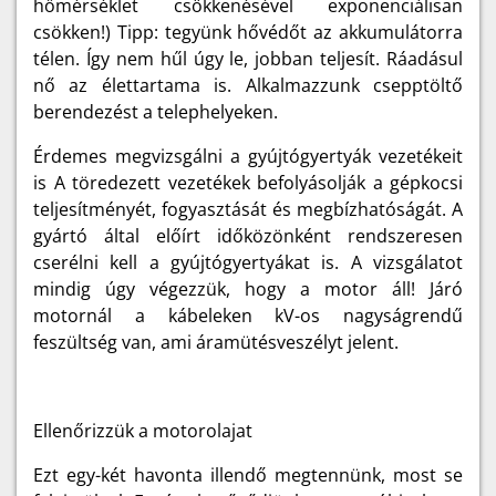
hőmérséklet csökkenésével exponenciálisan
csökken!) Tipp: tegyünk hővédőt az akkumulátorra
télen. Így nem hűl úgy le, jobban teljesít. Ráadásul
nő az élettartama is. Alkalmazzunk csepptöltő
berendezést a telephelyeken.
Érdemes megvizsgálni a gyújtógyertyák vezetékeit
is A töredezett vezetékek befolyásolják a gépkocsi
teljesítményét, fogyasztását és megbízhatóságát. A
gyártó által előírt időközönként rendszeresen
cserélni kell a gyújtógyertyákat is. A vizsgálatot
mindig úgy végezzük, hogy a motor áll! Járó
motornál a kábeleken kV-os nagyságrendű
feszültség van, ami áramütésveszélyt jelent.
Ellenőrizzük a motorolajat
Ezt egy-két havonta illendő megtennünk, most se