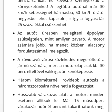
pénztárcánkat, és kevésbé szennyezzük a
környezetünket! A legtöbb autónál már 30
km/h sebességnél hármasba, 50 km/h órától
négyesbe lehet kapcsolni, s így a fogyasztás
25 százalékkal csökkenhet.
Az autót üresben melegíteni éppolyan
szükségtelen, mint amilyen zavaró. A motor
számára jobb, ha menet közben, alacsony
fordulatszámnál melegszik.
A rövidtávú városi közlekedés megerőltető a
jármű számára, mert a motorolaj csak kb. 30
perc elteltével válik igazán kenőképessé.
Három kilométernél rövidebb autózás a
háromszorosára növelheti a fogyasztást.
Hosszabb várakozás alatt a motort minden
esetben állítsuk le. Már 15 másodperc
várakozási időnél benzint takaríthatunk meg.