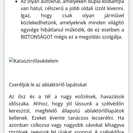
Az olyan autóknál, amelyeken dupla ködlámpa
van hátul, célszerű a jobb oldali izzót kivenni.
Igaz, hogy csak olyan járművel
közlekedhetünk, amelyeknek minden világító
egysége hibátlanul működik, de ez esetben a
BIZTONSÁGOT mégis ez a megoldás szolgálja.
Cseréljük le az ablaktörlő lapátokat
Az ősz és a tél a nagy esőzések, havazások
időszaka. Ahhoz, hogy jól lássunk a szélvédőn
keresztül, megfelelő állapotú ablaktörlőlapátok
kellenek. Ezeket évente tanácsos lecserélni. Ha
azonban csíkozva vagy nagyobb sávokat kihagyva
törölnek, tegyünk fel újakat azonnal. A szélvédőre