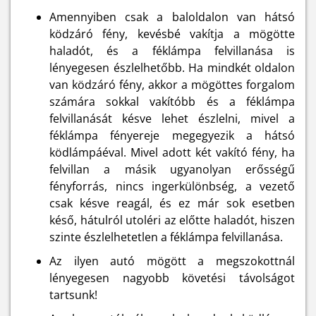
Amennyiben csak a baloldalon van hátsó
ködzáró fény, kevésbé vakítja a mögötte
haladót, és a féklámpa felvillanása is
lényegesen észlelhetőbb. Ha mindkét oldalon
van ködzáró fény, akkor a mögöttes forgalom
számára sokkal vakítóbb és a féklámpa
felvillanását késve lehet észlelni, mivel a
féklámpa fényereje megegyezik a hátsó
ködlámpáéval. Mivel adott két vakító fény, ha
felvillan a másik ugyanolyan erősségű
fényforrás, nincs ingerkülönbség, a vezető
csak késve reagál, és ez már sok esetben
késő, hátulról utoléri az előtte haladót, hiszen
szinte észlelhetetlen a féklámpa felvillanása.
Az ilyen autó mögött a megszokottnál
lényegesen nagyobb követési távolságot
tartsunk!