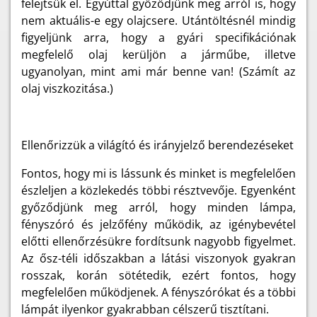
felejtsük el. Egyúttal győződjünk meg arról is, hogy
nem aktuális-e egy olajcsere. Utántöltésnél mindig
figyeljünk arra, hogy a gyári specifikációnak
megfelelő olaj kerüljön a járműbe, illetve
ugyanolyan, mint ami már benne van! (Számít az
olaj viszkozitása.)
Ellenőrizzük a világító és irányjelző berendezéseket
Fontos, hogy mi is lássunk és minket is megfelelően
észleljen a közlekedés többi résztvevője. Egyenként
győződjünk meg arról, hogy minden lámpa,
fényszóró és jelzőfény működik, az igénybevétel
előtti ellenőrzésükre fordítsunk nagyobb figyelmet.
Az ősz-téli időszakban a látási viszonyok gyakran
rosszak, korán sötétedik, ezért fontos, hogy
megfelelően működjenek. A fényszórókat és a többi
lámpát ilyenkor gyakrabban célszerű tisztítani.