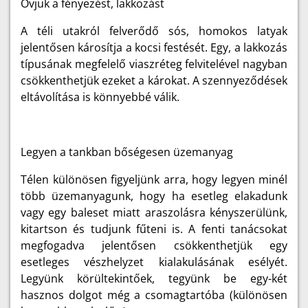
Óvjuk a fényezést, lakkozást
A téli utakról felverődő sós, homokos latyak
jelentősen károsítja a kocsi festését. Egy, a lakkozás
típusának megfelelő viaszréteg felvitelével nagyban
csökkenthetjük ezeket a károkat. A szennyeződések
eltávolítása is könnyebbé válik.
Legyen a tankban bőségesen üzemanyag
Télen különösen figyeljünk arra, hogy legyen minél
több üzemanyagunk, hogy ha esetleg elakadunk
vagy egy baleset miatt araszolásra kényszerülünk,
kitartson és tudjunk fűteni is. A fenti tanácsokat
megfogadva jelentősen csökkenthetjük egy
esetleges vészhelyzet kialakulásának esélyét.
Legyünk körültekintőek, tegyünk be egy-két
hasznos dolgot még a csomagtartóba (különösen