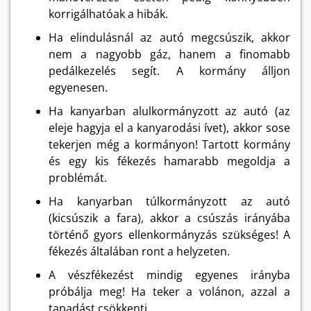
korrigálhatóak a hibák.
Ha elindulásnál az autó megcsúszik, akkor
nem a nagyobb gáz, hanem a finomabb
pedálkezelés segít. A kormány álljon
egyenesen.
Ha kanyarban alulkormányzott az autó (az
eleje hagyja el a kanyarodási ívet), akkor sose
tekerjen még a kormányon! Tartott kormány
és egy kis fékezés hamarabb megoldja a
problémát.
Ha kanyarban túlkormányzott az autó
(kicsúszik a fara), akkor a csúszás irányába
történő gyors ellenkormányzás szükséges! A
fékezés általában ront a helyzeten.
A vészfékezést mindig egyenes irányba
próbálja meg! Ha teker a volánon, azzal a
tapadást csökkenti.