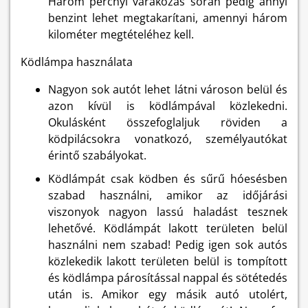
Három percnyi várakozás során pedig annyi
benzint lehet megtakarítani, amennyi három
kilométer megtételéhez kell.
Ködlámpa használata
Nagyon sok autót lehet látni városon belül és
azon kívül is ködlámpával közlekedni.
Okulásként összefoglaljuk röviden a
ködpilácsokra vonatkozó, személyautókat
érintő szabályokat.
Ködlámpát csak ködben és sűrű hóesésben
szabad használni, amikor az időjárási
viszonyok nagyon lassú haladást tesznek
lehetővé. Ködlámpát lakott területen belül
használni nem szabad! Pedig igen sok autós
közlekedik lakott területen belül is tompított
és ködlámpa párosítással nappal és sötétedés
után is. Amikor egy másik autó utolért,