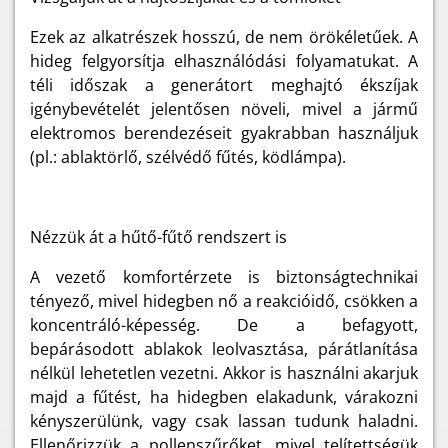
Ezek az alkatrészek hosszú, de nem örökéletűek. A
hideg felgyorsítja elhasználódási folyamatukat. A
téli időszak a generátort meghajtó ékszíjak
igénybevételét jelentősen növeli, mivel a jármű
elektromos berendezéseit gyakrabban használjuk
(pl.: ablaktörlő, szélvédő fűtés, ködlámpa).
Nézzük át a hűtő-fűtő rendszert is
A vezető komfortérzete is biztonságtechnikai
tényező, mivel hidegben nő a reakcióidő, csökken a
koncentráló-képesség. De a befagyott,
bepárásodott ablakok leolvasztása, párátlanítása
nélkül lehetetlen vezetni. Akkor is használni akarjuk
majd a fűtést, ha hidegben elakadunk, várakozni
kényszerülünk, vagy csak lassan tudunk haladni.
Ellenőrizzük a pollenszűrőket, mivel telítettségük