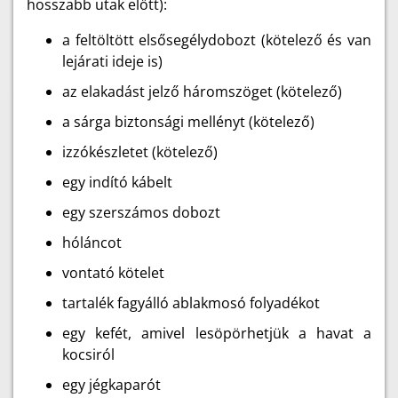
hosszabb utak előtt):
a feltöltött elsősegélydobozt (kötelező és van
lejárati ideje is)
az elakadást jelző háromszöget (kötelező)
a sárga biztonsági mellényt (kötelező)
izzókészletet (kötelező)
egy indító kábelt
egy szerszámos dobozt
hóláncot
vontató kötelet
tartalék fagyálló ablakmosó folyadékot
egy kefét, amivel lesöpörhetjük a havat a
kocsiról
egy jégkaparót