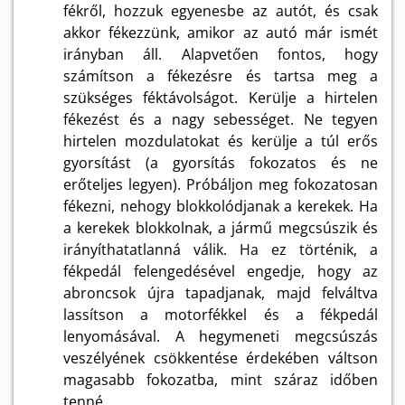
fékről, hozzuk egyenesbe az autót, és csak
akkor fékezzünk, amikor az autó már ismét
irányban áll. Alapvetően fontos, hogy
számítson a fékezésre és tartsa meg a
szükséges féktávolságot. Kerülje a hirtelen
fékezést és a nagy sebességet. Ne tegyen
hirtelen mozdulatokat és kerülje a túl erős
gyorsítást (a gyorsítás fokozatos és ne
erőteljes legyen). Próbáljon meg fokozatosan
fékezni, nehogy blokkolódjanak a kerekek. Ha
a kerekek blokkolnak, a jármű megcsúszik és
irányíthatatlanná válik. Ha ez történik, a
fékpedál felengedésével engedje, hogy az
abroncsok újra tapadjanak, majd felváltva
lassítson a motorfékkel és a fékpedál
lenyomásával. A hegymeneti megcsúszás
veszélyének csökkentése érdekében váltson
magasabb fokozatba, mint száraz időben
tenné.