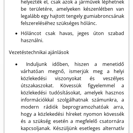
helyezték el, csak azok a járművek léphetnek
be területére, amelyeken készenlétben van
legalább egy hajtott tengely gumiabroncsának
felszereléséhez szükséges hólánc.
Hóláncot csak havas, jeges úton szabad
használni.
Vezetéstechnikai ajánlások
Induljunk időben, hiszen a menetidő
várhatóan megnő, ismerjük meg a helyi
közlekedési viszonyokat és veszélyes
útszakaszokat. Kövessük figyelemmel a
közlekedési tudósításokat, amelyek hasznos
információkkal szolgálhatnak számunkra, a
modern rádiók beprogramozhatóak arra,
hogy a közlekedési híreket nyomon kövessék
és a szükség esetén a megfelelő csatornára
kapcsoljanak. Készüljünk esetleges alternatív