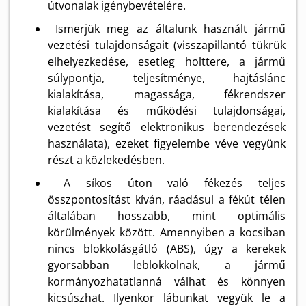
útvonalak igénybevételére.
Ismerjük meg az általunk használt jármű
vezetési tulajdonságait (visszapillantó tükrük
elhelyezkedése, esetleg holttere, a jármű
súlypontja, teljesítménye, hajtáslánc
kialakítása, magassága, fékrendszer
kialakítása és működési tulajdonságai,
vezetést segítő elektronikus berendezések
használata), ezeket figyelembe véve vegyünk
részt a közlekedésben.
A síkos úton való fékezés teljes
összpontosítást kíván, ráadásul a fékút télen
általában hosszabb, mint optimális
körülmények között. Amennyiben a kocsiban
nincs blokkolásgátló (ABS), úgy a kerekek
gyorsabban leblokkolnak, a jármű
kormányozhatatlanná válhat és könnyen
kicsúszhat. Ilyenkor lábunkat vegyük le a