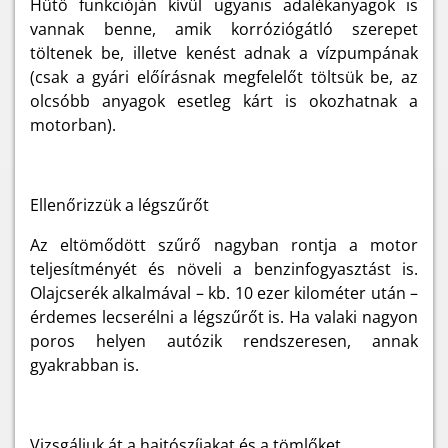
Hűtő funkcióján kívül ugyanis adalékanyagok is
vannak benne, amik korróziógátló szerepet
töltenek be, illetve kenést adnak a vízpumpának
(csak a gyári előírásnak megfelelőt töltsük be, az
olcsóbb anyagok esetleg kárt is okozhatnak a
motorban).
Ellenőrizzük a légszűrőt
Az eltömődött szűrő nagyban rontja a motor
teljesítményét és növeli a benzinfogyasztást is.
Olajcserék alkalmával – kb. 10 ezer kilométer után –
érdemes lecserélni a légszűrőt is. Ha valaki nagyon
poros helyen autózik rendszeresen, annak
gyakrabban is.
Vizsgáljuk át a hajtószíjakat és a tömlőket