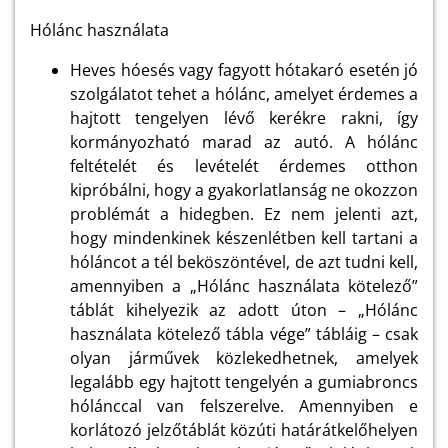
Hólánc használata
Heves hóesés vagy fagyott hótakaró esetén jó
szolgálatot tehet a hólánc, amelyet érdemes a
hajtott tengelyen lévő kerékre rakni, így
kormányozható marad az autó. A hólánc
feltételét és levételét érdemes otthon
kipróbálni, hogy a gyakorlatlanság ne okozzon
problémát a hidegben. Ez nem jelenti azt,
hogy mindenkinek készenlétben kell tartani a
hóláncot a tél beköszöntével, de azt tudni kell,
amennyiben a „Hólánc használata kötelező”
táblát kihelyezik az adott úton – „Hólánc
használata kötelező tábla vége” tábláig – csak
olyan járművek közlekedhetnek, amelyek
legalább egy hajtott tengelyén a gumiabroncs
hólánccal van felszerelve. Amennyiben e
korlátozó jelzőtáblát közúti határátkelőhelyen