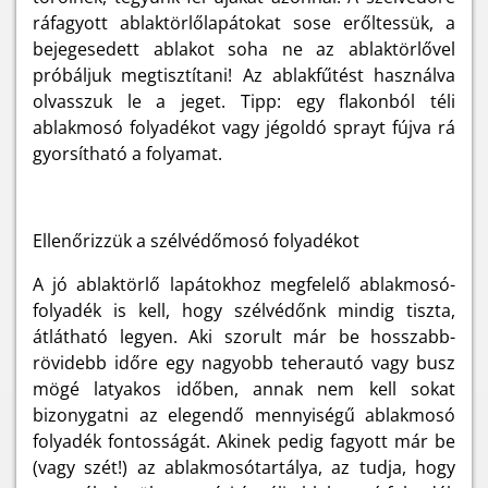
ráfagyott ablaktörlőlapátokat sose erőltessük, a
bejegesedett ablakot soha ne az ablaktörlővel
próbáljuk megtisztítani! Az ablakfűtést használva
olvasszuk le a jeget. Tipp: egy flakonból téli
ablakmosó folyadékot vagy jégoldó sprayt fújva rá
gyorsítható a folyamat.
Ellenőrizzük a szélvédőmosó folyadékot
A jó ablaktörlő lapátokhoz megfelelő ablakmosó-
folyadék is kell, hogy szélvédőnk mindig tiszta,
átlátható legyen. Aki szorult már be hosszabb-
rövidebb időre egy nagyobb teherautó vagy busz
mögé latyakos időben, annak nem kell sokat
bizonygatni az elegendő mennyiségű ablakmosó
folyadék fontosságát. Akinek pedig fagyott már be
(vagy szét!) az ablakmosótartálya, az tudja, hogy