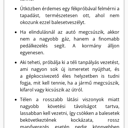
Útközben érdemes egy fékpróbával felmérni a
tapadást, természetesen ott, ahol nem
okozunk ezzel balesetveszélyt.
Ha elindulásnál az autó megcsúszik, akkor
nem a nagyobb gáz, hanem a finomabb
pedálkezelés segít. A kormány álljon
egyenesen.
Aki teheti, próbálja ki a téli tanpályás vezetést,
ami nagyon sok új ismeretet nyújthat, és
a gépkocsivezető éles helyzetben is tudni
fogja, mit kell tennie, ha a jármű megcsúszik,
kifarol vagy kicsúszik az útról.
Télen a rosszabb látási viszonyok miatt
nagyobb követési távolságot tartva,
lassabban kell vezetni, így csökken a balesetek
bekövetkeztének kockázata, rossz
manőverezés esetén pedig könnyebben