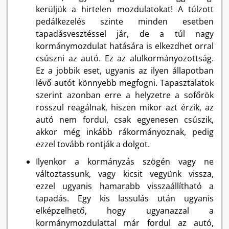
kerüljük a hirtelen mozdulatokat! A túlzott
pedálkezelés szinte minden esetben
tapadásvesztéssel jár, de a túl nagy
kormánymozdulat hatására is elkezdhet orral
csúszni az autó. Ez az alulkormányozottság.
Ez a jobbik eset, ugyanis az ilyen állapotban
lévő autót könnyebb megfogni. Tapasztalatok
szerint azonban erre a helyzetre a sofőrök
rosszul reagálnak, hiszen mikor azt érzik, az
autó nem fordul, csak egyenesen csúszik,
akkor még inkább rákormányoznak, pedig
ezzel tovább rontják a dolgot.
Ilyenkor a kormányzás szögén vagy ne
változtassunk, vagy kicsit vegyünk vissza,
ezzel ugyanis hamarabb visszaállítható a
tapadás. Egy kis lassulás után ugyanis
elképzelhető, hogy ugyanazzal a
kormánymozdulattal már fordul az autó,