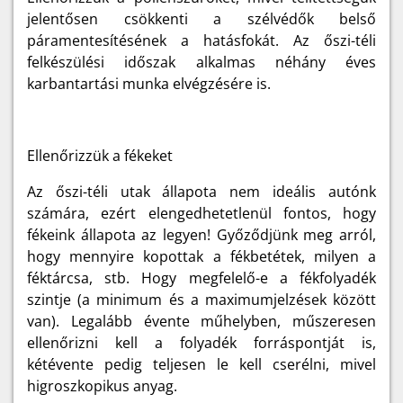
jelentősen csökkenti a szélvédők belső
páramentesítésének a hatásfokát. Az őszi-téli
felkészülési időszak alkalmas néhány éves
karbantartási munka elvégzésére is.
Ellenőrizzük a fékeket
Az őszi-téli utak állapota nem ideális autónk
számára, ezért elengedhetetlenül fontos, hogy
fékeink állapota az legyen! Győződjünk meg arról,
hogy mennyire kopottak a fékbetétek, milyen a
féktárcsa, stb. Hogy megfelelő-e a fékfolyadék
szintje (a minimum és a maximumjelzések között
van). Legalább évente műhelyben, műszeresen
ellenőrizni kell a folyadék forráspontját is,
kétévente pedig teljesen le kell cserélni, mivel
higroszkopikus anyag.