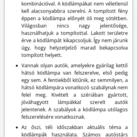
kombinációval. A ködlámpákat nem véletlenül
kell alacsonyabbra szerelni. A tompított fény
éppen a ködlámpa előnyét öli meg sötétben.
Világosban nincs nagy jelentősége,
használhatjuk a tompítottal. Lakott területre
érve a ködlámpát kikapcsoljuk. Így nem járunk
úgy, hogy helyzetjelző marad bekapcsolva
tompított helyett.
Vannak olyan autók, amelyekre gyárilag kettő
hátsó ködlámpa van felszerelve, első pedig
egy sem. A fentiekből kitűnik, ez semmilyen, a
hátsó ködlámpára vonatkozó szabálynak nem
felel meg. Kivételt a szériában gyártott,
jóváhagyott lámpákkal szerelt autók
jelentenek. A szabályok a ködlámpa utólagos
felszerelésére vonatkoznak.
Az őszi, téli időszakban aktuális téma a
ködlámpák használata. Számos autóstárs