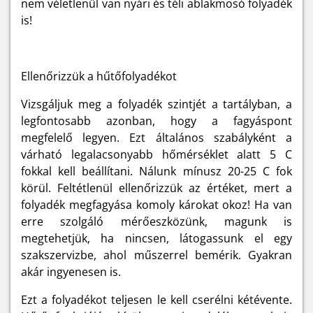
nem véletlenül van nyári és téli ablakmosó folyadék
is!
Ellenőrizzük a hűtőfolyadékot
Vizsgáljuk meg a folyadék szintjét a tartályban, a
legfontosabb azonban, hogy a fagyáspont
megfelelő legyen. Ezt általános szabályként a
várható legalacsonyabb hőmérséklet alatt 5 C
fokkal kell beállítani. Nálunk mínusz 20-25 C fok
körül. Feltétlenül ellenőrizzük az értéket, mert a
folyadék megfagyása komoly károkat okoz! Ha van
erre szolgáló mérőeszközünk, magunk is
megtehetjük, ha nincsen, látogassunk el egy
szakszervizbe, ahol műszerrel bemérik. Gyakran
akár ingyenesen is.
Ezt a folyadékot teljesen le kell cserélni kétévente.