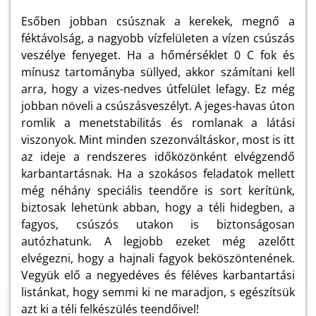
Esőben jobban csúsznak a kerekek, megnő a
féktávolság, a nagyobb vízfelületen a vízen csúszás
veszélye fenyeget. Ha a hőmérséklet 0 C fok és
mínusz tartományba süllyed, akkor számítani kell
arra, hogy a vizes-nedves útfelület lefagy. Ez még
jobban növeli a csúszásveszélyt. A jeges-havas úton
romlik a menetstabilitás és romlanak a látási
viszonyok. Mint minden szezonváltáskor, most is itt
az ideje a rendszeres időközönként elvégzendő
karbantartásnak. Ha a szokásos feladatok mellett
még néhány speciális teendőre is sort kerítünk,
biztosak lehetünk abban, hogy a téli hidegben, a
fagyos, csúszós utakon is biztonságosan
autózhatunk. A legjobb ezeket még azelőtt
elvégezni, hogy a hajnali fagyok beköszöntenének.
Vegyük elő a negyedéves és féléves karbantartási
listánkat, hogy semmi ki ne maradjon, s egészítsük
azt ki a téli felkészülés teendőivel!