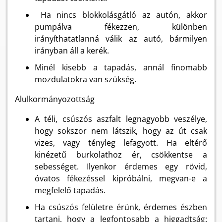
Ha nincs blokkolásgátló az autón, akkor
pumpálva fékezzen, különben
irányíthatatlanná válik az autó, bármilyen
irányban áll a kerék.
Minél kisebb a tapadás, annál finomabb
mozdulatokra van szükség.
Alulkormányozottság
A téli, csúszós aszfalt legnagyobb veszélye,
hogy sokszor nem látszik, hogy az út csak
vizes, vagy tényleg lefagyott. Ha eltérő
kinézetű burkolathoz ér, csökkentse a
sebességet. Ilyenkor érdemes egy rövid,
óvatos fékezéssel kipróbálni, megvan-e a
megfelelő tapadás.
Ha csúszós felületre érünk, érdemes észben
tartani, hogy a legfontosabb a higgadtság: