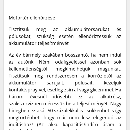
Motortér ellenőrzése
Tisztítsuk meg az akkumulátorsarukat és
pólusokat, szükség esetén ellenőriztessük az
akkumulátor teljesítményét
Az év bármely szakában bosszantó, ha nem indul
az autónk. Némi odafigyeléssel azonban sok
kellemetlenségtől megkímélhetjük magunkat.
Tisztítsuk meg rendszeresen a korróziótól az
akkumulátor sarujait, pólusait, kezeljük
kontaktspray-vel, esetleg zsírral vagy glicerinnel. Ha
három évesnél idősebb ez az alkatrész,
szakszervizben méressük be a teljesítményét. Nagy
hidegben ez akár 50 százalékkal is csökkenhet, s így
megtörténhet, hogy már nem lesz elegendő az
indításhoz! (Az akku kapacitás/indító áram a