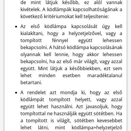
de mint látjuk később, ez alól vannak
kivételek. A ködlámpák kapcsolhatóságának a
következő kritériumokat kell teljesítenie:
Az első ködlámpa kapcsolását úgy kell
kialakítani, hogy a helyzetjelzővel, vagy a
tompított fénnyel együtt lehessen
bekapcsolni. A hátsó ködlámpa kapcsolásának
olyannak kell lennie, hogy akkor lehessen
bekapcsolni, ha az első már világít, vagy azzal
együtt. Mint látjuk a későbbiekben, ezt sem
lehet minden esetben maradéktalanul
betartani.
A rendelet azt mondja ki, hogy az első
ködlámpát tompított helyett, vagy azzal
együtt lehet használni. Azt javasoljuk, hogy
tompítottal ne használják együtt sötétben. Ha
a tompított is világít, sötétben kevesebbet
lehet látni, mint ködlámpa+helyzetjelző