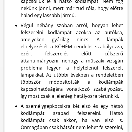
kapcsoljuk le a hátsó ködlámpát! Nem fog
nekünk jönni, mert már tud róla, hogy előtte
halad egy lassabb jármű.
Végül néhány szóban arról, hogyan lehet
felszerelni ködlámpát azokra az autókra,
amelyeken gyárilag nincs. A lámpák
elhelyezését a KÖHÉM rendelet szabályozza,
ezért felszerelés előtt célszerű
áttanulmányozni, nehogy a műszaki vizsgán
probléma legyen a helytelenül felszerelt
lámpákkal. Az utóbbi években a rendeletben
többször módosították a ködlámpák
kapcsolhatóságára vonatkozó szabályozást,
így most csak a jelenleg hatályosra térünk ki.
A személygépkocsikra két első és egy hátsó
ködlámpát szabad felszerelni. Hátsó
ködlámpát csak akkor, ha van első is.
Önmagában csak hátsót nem lehet felszerelni,