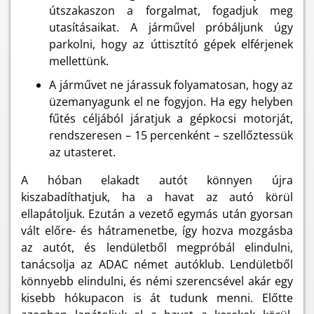
útszakaszon a forgalmat, fogadjuk meg
utasításaikat. A járművel próbáljunk úgy
parkolni, hogy az úttisztító gépek elférjenek
mellettünk.
A járművet ne járassuk folyamatosan, hogy az
üzemanyagunk el ne fogyjon. Ha egy helyben
fűtés céljából járatjuk a gépkocsi motorját,
rendszeresen – 15 percenként – szellőztessük
az utasteret.
A hóban elakadt autót könnyen újra
kiszabadíthatjuk, ha a havat az autó körül
ellapátoljuk. Ezután a vezető egymás után gyorsan
vált előre- és hátramenetbe, így hozva mozgásba
az autót, és lendületből megpróbál elindulni,
tanácsolja az ADAC német autóklub. Lendületből
könnyebb elindulni, és némi szerencsével akár egy
kisebb hókupacon is át tudunk menni. Előtte