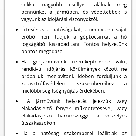
sokkal nagyobb eséllyel találnak meg
bennünket a járműben, és védettebbek is
vagyunk az időjárási viszonyoktól.
Értesítsük a hatóságokat, amennyiben saját
erőből nem tudjuk a gépkocsinkat a hó
fogságából kiszabadítani. Fontos helyzetünk
pontos megadása.
Ha gépjárművünk üzemképtelenné válik,
rendkívüli időjárási körülmények között ne
próbáljuk megjavítani, időben forduljunk a
katasztrófavédelem szakembereihez a
mielőbbi segítségnyújtás érdekében.
A járművünk helyzetét jelezzük vagy
elakadásjelző fények működtetésével, vagy
elakadásjelző háromszöggel a veszélyes
útszakaszokon.
Ha a hatóság szakemberei leállítják az