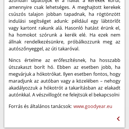
azonban lapátoljuk el a havat a kerekek körül,
amennyire csak lehetséges. A meghajtott kerekek
csúszós talajon jobban tapadnak, ha rögtönzött
indulási segítséget adunk: például egy lábtörlőt
vagy kartont rakunk alá. Hasonló hatást érünk el,
ha homokot szórunk a kerék elé. Ha ezek nem
állnak rendelkezésünkre, próbálkozzunk meg az
autószőnyeggel, az úti takaróval.
Nincs értelme az erőfeszítésnek, ha hosszabb
útszakaszt borít hó. Ebben az esetben jobb, ha
megvárjuk a hókotrókat. Ilyen esetben fontos, hogy
maradjunk az autóban vagy a közelében – nehogy
akadályozzuk a hókotrót a takarításban az elakadt
autónkkal. A vészvillogót ne felejtsük el bekapcsolni
Forrás és általános tanácsok:
www.goodyear.eu