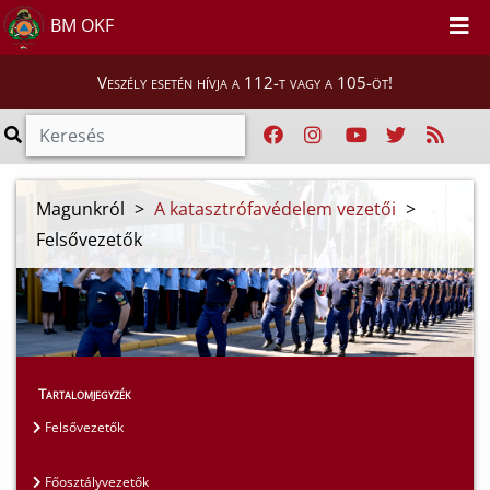
BM OKF
Veszély esetén hívja a 112-t vagy a 105-öt!
Magunkról
>
A katasztrófavédelem vezetői
>
Felsővezetők
Tartalomjegyzék
Felsővezetők
Főosztályvezetők