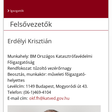
Igazgatók
Felsővezetők
Erdélyi Krisztián
Munkahely: BM Országos Katasztrófavédelmi
Főigazgatóság
Rendfokozat: tűzoltó vezérőrnagy
Beosztás, munkakör: műveleti főigazgató-
helyettes
Levélcím: 1149 Budapest, Mogyoródi út 43.
Telefon: (06-1)469-4104
E-mail cím:
okf.fh@katved.gov.hu