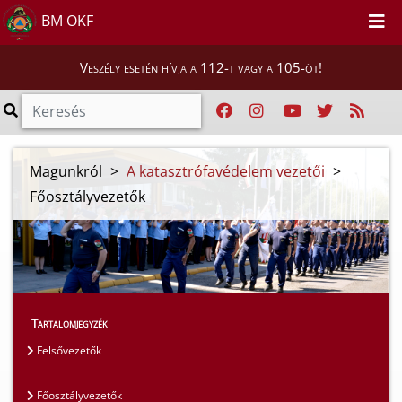
BM OKF
Veszély esetén hívja a 112-t vagy a 105-öt!
Magunkról
>
A katasztrófavédelem vezetői
>
Főosztályvezetők
Tartalomjegyzék
Felsővezetők
Főosztályvezetők