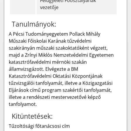
Felügyeleti Főosztályának
vezetője
Tanulmányok:
A Pécsi Tudományegyetem Pollack Mihály
Műszaki Főiskolai Karának tűzvédelmi
szakirányán műszaki szakoktatóként végzett,
majd a Zrínyi Miklós Nemzetvédelmi Egyetemen
katasztrófavédelmi mérnöki szakán
államvizsgázott. Elvégezte a BM
Katasztrófavédelmi Oktatási Központjának
tűzvizsgálói tanfolyamát, illetve a Közigazgatási
Eljárások című program szakértői tanfolyamát,
illetve a rendészeti mestervezetővé képző
tanfolyamot.
Kitüntetések:
Tűzoltósági főtanácsosi cím