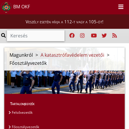
BM OKF
Veszély esetén hívja a 112-t vagy a 105-öt!
Magunkról
>
A katasztrófavédelem vezetői
>
Főosztályvezetők
Tartalomjegyzék
Felsővezetők
Főosztályvezetők