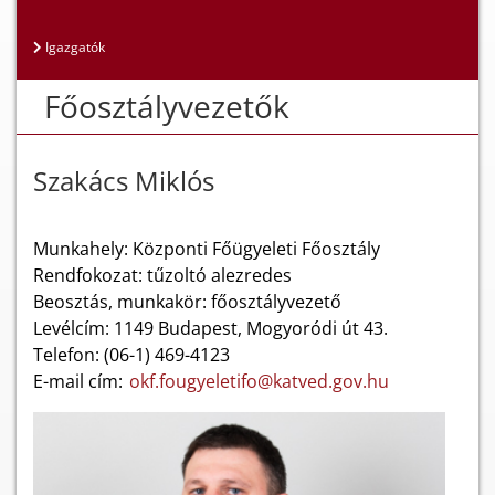
Igazgatók
Főosztályvezetők
Szakács Miklós
Munkahely: Központi Főügyeleti Főosztály
Rendfokozat: tűzoltó alezredes
Beosztás, munkakör: főosztályvezető
Levélcím: 1149 Budapest, Mogyoródi út 43.
Telefon: (06-1) 469-4123
E-mail cím:
okf.fougyeletifo@katved.gov.hu