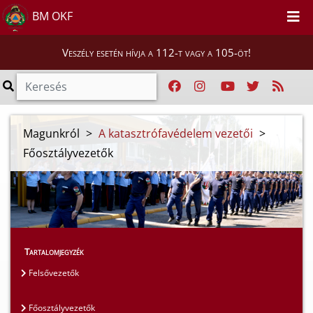
BM OKF
Veszély esetén hívja a 112-t vagy a 105-öt!
Magunkról
>
A katasztrófavédelem vezetői
>
Főosztályvezetők
Tartalomjegyzék
Felsővezetők
Főosztályvezetők