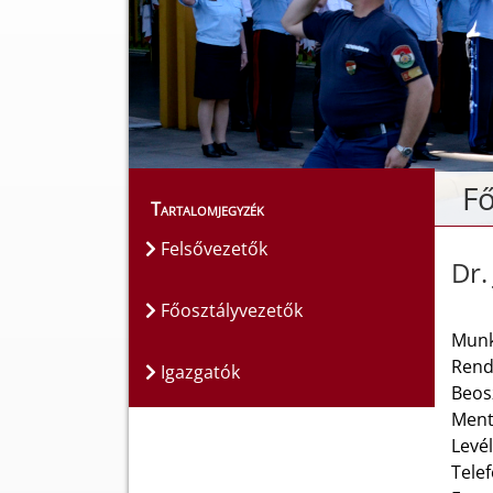
Fő
Tartalomjegyzék
Felsővezetők
Dr.
Főosztályvezetők
Munk
Rend
Igazgatók
Beos
Ment
Levé
Telef