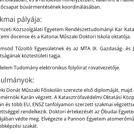
őcsapat búvármentésének koordinálásában
.
kmai pályája:
mzeti Közszolgálati Egyetem Rendészettudományi Kar Kata
temi docense
és a Katonai Műszaki Doktori Iskola oktatója
.
msöd Tűzoltó Egyesületnek és az MTA IX. Gazdaság- és
tságának köztestületi tagja.
delem Tudomány elektronikus folyóirat rovatvezetője.
ulmányok:
nki Donát Műszaki Főiskolán szerezte első diplomáját, majd 
mérnöki Karán végzett. A Katasztrófavédelmi Oktatási Közp
án és több EU, ENSZ tanfolyamon szerzett szakmai végzetts
ettséggel rendelkezik. Doktori értekezését az Óbudai Egye
lájában védte meg.
Elvégezte a Pannon Egyetem atomerőmű
bbképzési szakát.