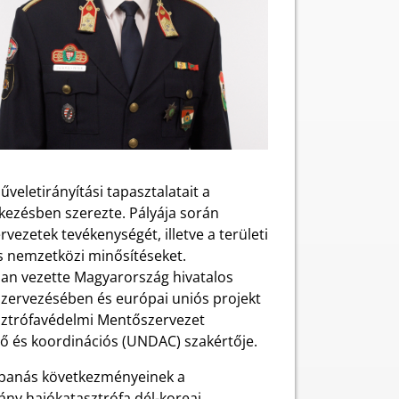
veletirányítási tapasztalatait a
kezésben szerezte. Pályája során
vezetek tevékenységét, illetve a területi
és nemzetközi minősítéseket.
an vezette Magyarország hivatalos
zervezésében és európai uniós projekt
asztrófavédelmi Mentőszervezet
ő és koordinációs (UNDAC) szakértője.
obbanás következményeinek a
ány hajókatasztrófa dél-koreai