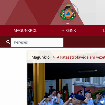
MAGUNKRÓL
HÍREINK
Magunkról
>
A katasztrófavédelem veze