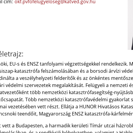
il cím:
okf.pvfofelugyeloseg@katved.gov.hu
letrajz:
ki, EU-s és ENSZ tanfolyami végzettségekkel rendelkezik. Mű
siszap-katasztrófa felszámolásában és a borsodi árvízi véde
inálta a veszélyhelyzeti felderítők és az önkéntes mentőszer
ri védelmi szervezetek megalakítását. Felügyeli a nemzeti 
atvezetőként több nemzetközi katasztrófasegítség-nyújtásb
őcsapatát. Több nemzetközi katasztrófavédelmi gyakorlat s
mai vezetésében vett részt. Ellátja a HUNOR Hivatásos Kat
ncsnoki teendőit, Magyarország ENSZ katasztrófa-kárfelmér
t vett a Budapesten, a harmadik kerületi Tímár utcai házr
ámolásában, és a rendkívüli hóhelyzetben, valamint a Hable