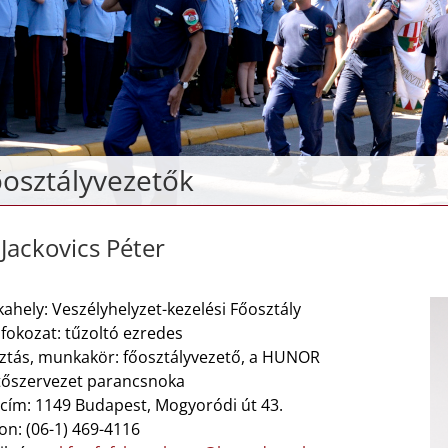
osztályvezetők
 Jackovics Péter
ahely: Veszélyhelyzet-kezelési Főosztály
fokozat: tűzoltó ezredes
ztás, munkakör: főosztályvezető, a HUNOR
őszervezet parancsnoka
lcím: 1149 Budapest, Mogyoródi út 43.
on: (06-1) 469-4116