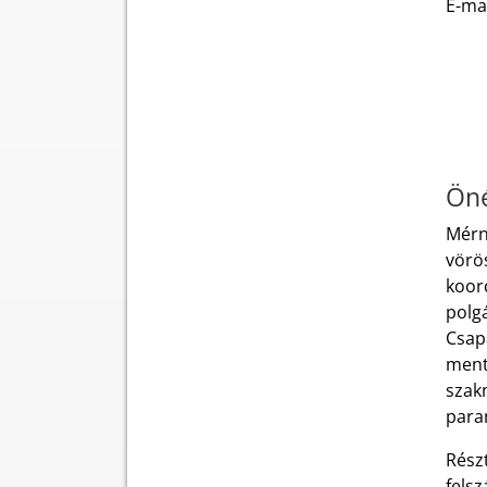
E-ma
Öné
Mérnö
vörö
koord
polgá
Csap
ment
szak
para
Rész
felsz