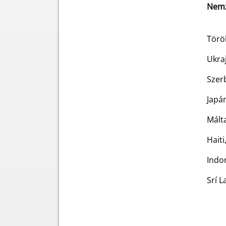
Nemz
Törö
Ukraj
Szer
Japán
Mált
Haiti
Indo
Srí L