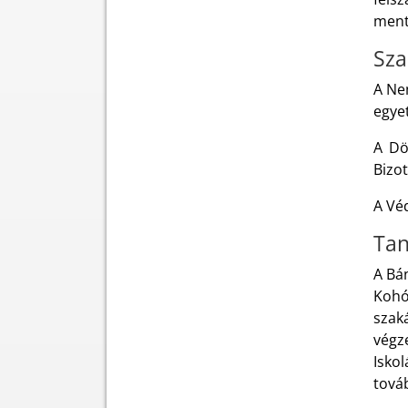
ment
Sza
A Ne
egye
A Dö
Bizot
A Vé
Tan
A Bá
Kohó
szak
végz
Isko
tová