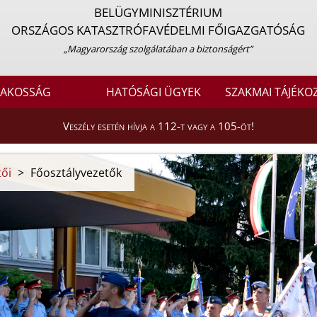
BELÜGYMINISZTÉRIUM
ORSZÁGOS KATASZTRÓFAVÉDELMI FŐIGAZGATÓSÁG
„Magyarország szolgálatában a biztonságért”
LAKOSSÁG
HATÓSÁGI ÜGYEK
SZAKMAI TÁJÉKO
Veszély esetén hívja a 112-t vagy a 105-öt!
tői
>
Főosztályvezetők