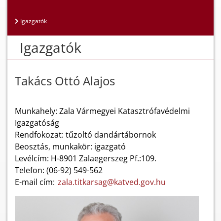
Igazgatók
Igazgatók
Takács Ottó Alajos
Munkahely: Zala Vármegyei Katasztrófavédelmi
Igazgatóság
Rendfokozat: tűzoltó dandártábornok
Beosztás, munkakör: igazgató
Levélcím: H-8901 Zalaegerszeg Pf.:109.
Telefon: (06-92) 549-562
E-mail cím:
zala.titkarsag@katved.gov.hu