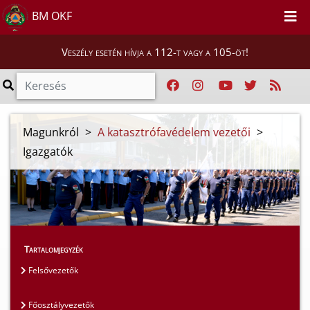
BM OKF
Veszély esetén hívja a 112-t vagy a 105-öt!
Magunkról
>
A katasztrófavédelem vezetői
>
Igazgatók
Tartalomjegyzék
Felsővezetők
Főosztályvezetők