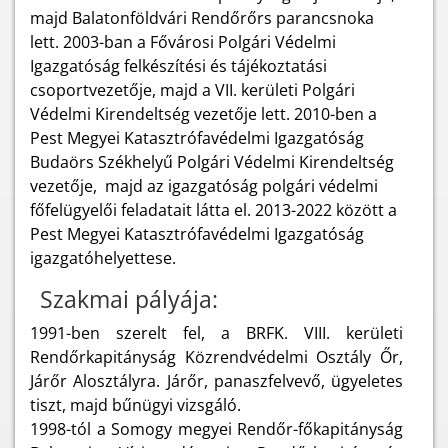
majd Balatonföldvári Rendőrőrs parancsnoka
lett. 2003-ban a Fővárosi Polgári Védelmi
Igazgatóság felkészítési és tájékoztatási
csoportvezetője, majd a VII. kerületi Polgári
Védelmi Kirendeltség vezetője lett. 2010-ben a
Pest Megyei Katasztrófavédelmi Igazgatóság
Budaörs Székhelyű Polgári Védelmi Kirendeltség
vezetője, majd az igazgatóság polgári védelmi
főfelügyelői feladatait látta el. 2013-2022 között a
Pest Megyei Katasztrófavédelmi Igazgatóság
igazgatóhelyettese.
Szakmai pályája:
1991-ben szerelt fel, a BRFK. VIII. kerületi
Rendőrkapitányság Közrendvédelmi Osztály Őr,
Járőr Alosztályra. Járőr, panaszfelvevő, ügyeletes
tiszt, majd bűnügyi vizsgáló.
1998-tól a Somogy megyei Rendőr-főkapitányság