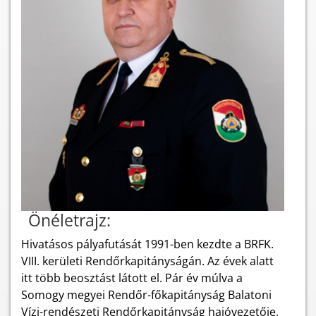
Önéletrajz:
Hivatásos pályafutását 1991-ben kezdte a BRFK.
VIII. kerületi Rendőrkapitányságán. Az évek alatt
itt több beosztást látott el. Pár év múlva a
Somogy megyei Rendőr-főkapitányság Balatoni
Vízi-rendészeti Rendőrkapitányság hajóvezetője,