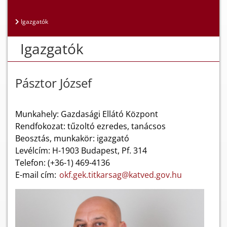
Igazgatók
Igazgatók
Pásztor József
Munkahely: Gazdasági Ellátó Központ
Rendfokozat: tűzoltó ezredes, tanácsos
Beosztás, munkakör: igazgató
Levélcím: H-1903 Budapest, Pf. 314
Telefon: (+36-1) 469-4136
E-mail cím:
okf.gek.titkarsag@katved.gov.hu