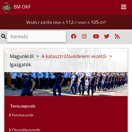
BM OKF
Veszély esetén hívja a 112-t vagy a 105-öt!
Magunkról
>
A katasztrófavédelem vezetői
>
Igazgatók
Tartalomjegyzék
Felsővezetők
Főosztályvezetők