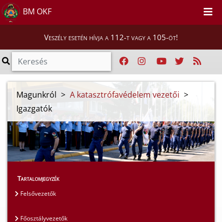
BM OKF
Veszély esetén hívja a 112-t vagy a 105-öt!
Magunkról
>
A katasztrófavédelem vezetői
>
Igazgatók
Tartalomjegyzék
Felsővezetők
Főosztályvezetők