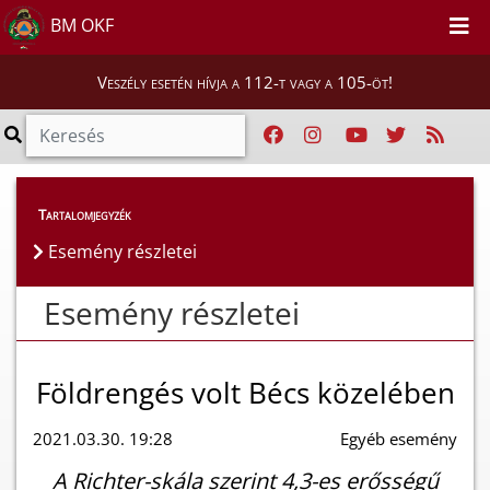
BM OKF
Veszély esetén hívja a 112-t vagy a 105-öt!
Esemény részletei
Tartalomjegyzék
Esemény részletei
Esemény részletei
Földrengés volt Bécs közelében
2021.03.30. 19:28
Egyéb esemény
A Richter-skála szerint 4,3-es erősségű