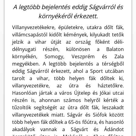
A legtöbb bejelentés eddig Ságvárról és
környékéről érkezett.
Villanyvezetékekre, épületekre, utakra dőlt fák,
villámcsapástól kidőlt kémények, kilyukadt tetők
jelzik a vihar útját az ország főként déli-
délnyugati részén, különösen a Balaton
környékén, Somogy, Veszprém és Zala
megyékben. A legtöbb bejelentés a térségből
eddig Ságvárról érkezett, ahol a Sport utcában
tarolt a vihar, több helyen fák dőltek ki,
villanyvezetékre, az útra és háztetőkre.
Hasonlóan jártak a város Újtelep és Jókai utcai
részén is, ahonnan számos helyről kérték a
tűzoltók segítségét az útra dőlt fák, leszakadt
villanyvezetékek miatt. Ságvár és Siófok között
több helyen fák dőltek a 65-ös főútra, és hasonló
akadályok vannak a Ságvárt és Ádándot