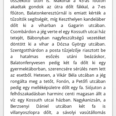
összekötő úton is. Makónál a 43-as főúton
akadtak gondok az útra dőlt fákkal, a 7-es
főúton, Balatonkeresztúrnál is emiatt kérték a
tűzoltók segítségét, míg Keszthelyen kandeláber
dőlt ki a viharban a Gagarin utcában.
Csombárdon a jég verte el egy Kossuth utcai ház
tetejét, Bábonyban nagyfeszültségű vezetéket
döntött ki a vihar a Dózsa György utcában.
Szentgotthárdon a posta tűzjelzője riasztott be
a hatalmas esőzés utáni beázáskor,
Balatonfenyvesen pedig két fa dőlt ki egy
gyermektáborban, szerencsére sérülés nem lett
az esetből. Hetesen, a Vikár Béla utcában a jég
rongálta meg a tetőt, Fonón, a Petőfi utcában
pedig egy melléképületre dőlt egy fa. Siójuton a
felhőszakadásban harminc centi magasan állt a
víz egy Kossuth utcai házban. Nagykanizsán, a
Berzsenyi Dániel utcában két fa is
villanyoszlopra dőlt, a sávolyi vasútállomás