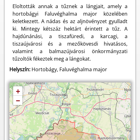
Eloltották annak a tűznek a lángjait, amely a
hortobágyi Faluvéghalma major közelében
keletkezett. A nádas és az aljnövényzet gyulladt
ki. Mintegy kétszáz hektárt érintett a tűz. A
hajdúnánási, a tiszafüredi, a karcagi, a
tiszaújvárosi és a mezőkövesdi hivatásos,
valamint a balmazújvárosi önkormányzati
tűzoltók fékeztek meg a lángokat.
Helyszín:
Hortobágy, Faluvéghalma major
+
−