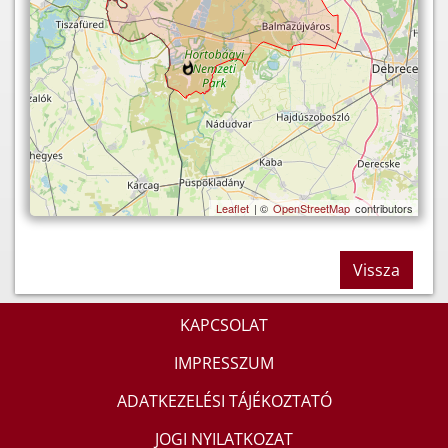
Leaflet
| ©
OpenStreetMap
contributors
Vissza
KAPCSOLAT
IMPRESSZUM
ADATKEZELÉSI TÁJÉKOZTATÓ
JOGI NYILATKOZAT