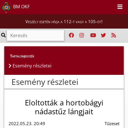
BM OKF
Veszély esetén hívja a 112-t vagy a 105-öt!
Esemény részletei
Tartalomjegyzék
Esemény részletei
Esemény részletei
Eloltották a hortobágyi
nádastűz lángjait
2022.05.23. 20:49
Tűzeset