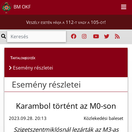
BM OKF
Veszély esetén hívja a 112-t vagy a 105-öt!
Esemény részletei
Tartalomjegyzék
Esemény részletei
Esemény részletei
Karambol történt az M0-son
2023.09.28. 20:13
Közlekedési baleset
Szigetszentmiklósnál lezárták az M3-as