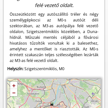
felé vezető oldalt.
Összeütközött egy autószállító tréler és négy
személygépkocsi az M0-s autóút déli
szektorában, az M3-as autópálya felé vezető
oldalon, Szigetszentmiklós közelében, a Duna-
hídnál. Műszaki mentés céljából a fővárosi
hivatásos tűzoltók vonultak ki a balesethez,
amelyhez a mentőket is riasztották. Az M0-s
érintett szakaszán teljes szélességében lezárták
az M3-as felé vezető oldalt.
Helyszín:
Szigetszentmiklós, M0
+
−