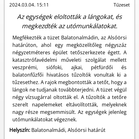
2024.03.04. 15:11
Tűzeset
Az egységek eloltották a lángokat, és
megkezdték az utómunkálatokat.
Megfékezték a tüzet Balatonalmádin, az Alsóörsi
határúton, ahol egy megközelítőleg négyszáz
négyzetméteres épület tetőszerkezete égett. A
katasztrófavédelmi műveleti szolgálat mellett
veszprémi, siófoki, ajkai, pétfürdői és
balatonfűzfői hivatásos tűzoltók vonultak ki a
tűzesethez. A rajok megbontották a tetőt, hogy a
lángok ne tudjanak továbbterjedni. A tüzet végül
négy vízsugárral oltották el. A tűzoltók a tetőre
szerelt napelemeket eltávolították, melyeknek
nagy része megsemmisült. Az egységek jelenleg
utómunkálatokat végeznek.
Helyszín:
Balatonalmádi, Alsóörsi határút