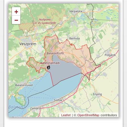
+
−
Leaflet
| ©
OpenStreetMap
contributors