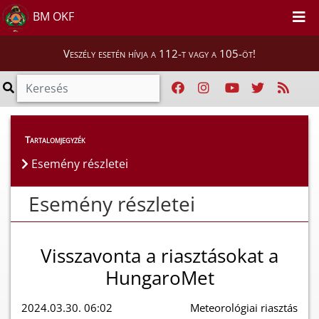
BM OKF
Veszély esetén hívja a 112-t vagy a 105-öt!
Esemény részletei
Tartalomjegyzék
Esemény részletei
Esemény részletei
Visszavonta a riasztásokat a
HungaroMet
2024.03.30. 06:02
Meteorológiai riasztás