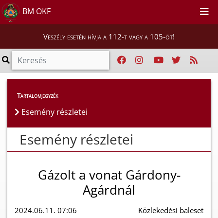
BM OKF
Veszély esetén hívja a 112-t vagy a 105-öt!
Esemény részletei
Tartalomjegyzék
Esemény részletei
Esemény részletei
Gázolt a vonat Gárdony-
Agárdnál
2024.06.11. 07:06
Közlekedési baleset