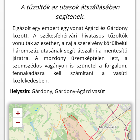
A tűzoltók az utasok átszállásában
segítenek.
Elgázolt egy embert egy vonat Agárd és Gárdony
között. A székesfehérvári hivatásos tűzoltók
vonultak az esethez, a raj a szerelvény körülbelül
háromszáz utasának segít átszállni a mentesítő
járatra. A mozdony üzemképtelen lett, a
szomszédos vágányon is szünetel a forgalom,
fennakadásra kell számítani a vasúti
közlekedésben.
Helyszín:
Gárdony, Gárdony-Agárd vasút
+
−