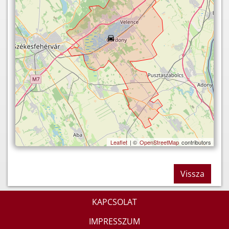
Leaflet
| ©
OpenStreetMap
contributors
Vissza
KAPCSOLAT
IMPRESSZUM