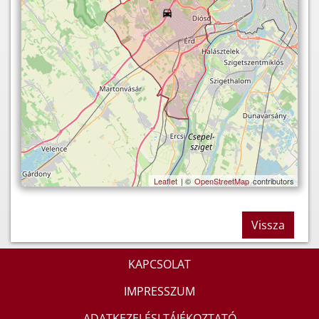
Leaflet
| ©
OpenStreetMap
contributors
Vissza
KAPCSOLAT
IMPRESSZUM
ADATKEZELÉSI TÁJÉKOZTATÓ