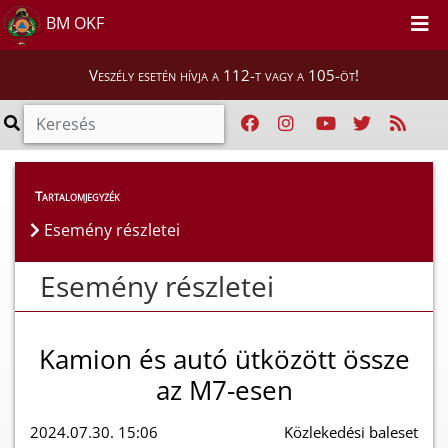
BM OKF
Veszély esetén hívja a 112-t vagy a 105-öt!
Esemény részletei
Tartalomjegyzék
Esemény részletei
Esemény részletei
Kamion és autó ütközött össze
az M7-esen
2024.07.30. 15:06
Közlekedési baleset