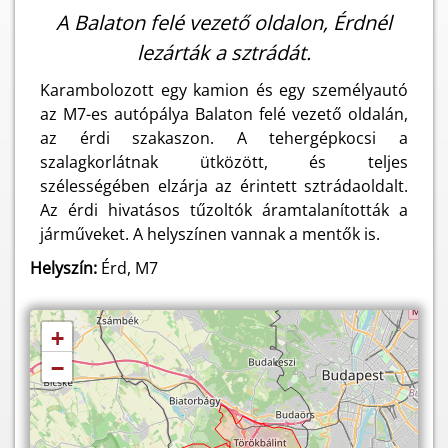
A Balaton felé vezető oldalon, Érdnél
lezárták a sztrádát.
Karambolozott egy kamion és egy személyautó
az M7-es autópálya Balaton felé vezető oldalán,
az érdi szakaszon. A tehergépkocsi a
szalagkorlátnak ütközött, és teljes
szélességében elzárja az érintett sztrádaoldalt.
Az érdi hivatásos tűzoltók áramtalanították a
járműveket. A helyszínen vannak a mentők is.
Helyszín:
Érd, M7
+
−