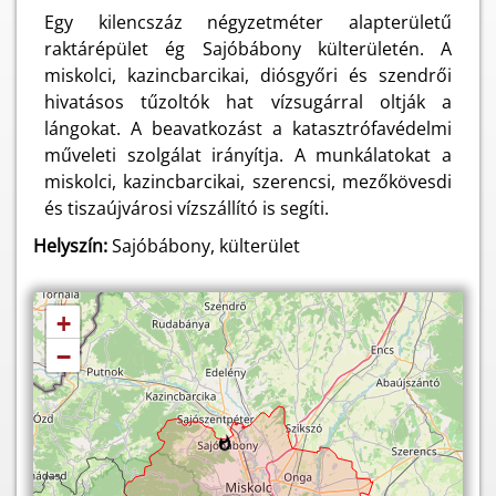
Egy kilencszáz négyzetméter alapterületű
raktárépület ég Sajóbábony külterületén. A
miskolci, kazincbarcikai, diósgyőri és szendrői
hivatásos tűzoltók hat vízsugárral oltják a
lángokat. A beavatkozást a katasztrófavédelmi
műveleti szolgálat irányítja. A munkálatokat a
miskolci, kazincbarcikai, szerencsi, mezőkövesdi
és tiszaújvárosi vízszállító is segíti.
Helyszín:
Sajóbábony, külterület
+
−