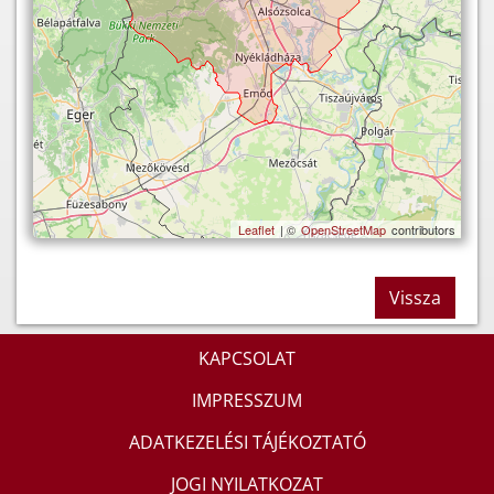
Leaflet
| ©
OpenStreetMap
contributors
Vissza
KAPCSOLAT
IMPRESSZUM
ADATKEZELÉSI TÁJÉKOZTATÓ
JOGI NYILATKOZAT