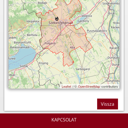
Leaflet
| ©
OpenStreetMap
contributors
Vissza
KAPCSOLAT