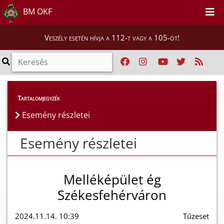
BM OKF
Veszély esetén hívja a 112-t vagy a 105-öt!
Esemény részletei
Tartalomjegyzék
Esemény részletei
Esemény részletei
Melléképület ég
Székesfehérváron
2024.11.14. 10:39
Tűzeset