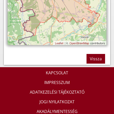
Leaflet
| ©
OpenStreetMap
contributors
Vissza
KAPCSOLAT
IMPRESSZUM
ADATKEZELÉSI TÁJÉKOZTATÓ
JOGI NYILATKOZAT
AKADÁLYMENTESSÉG