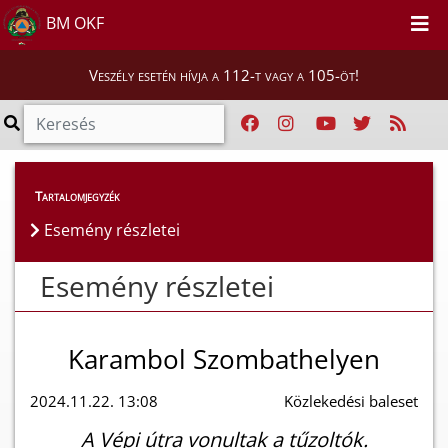
BM OKF
Veszély esetén hívja a 112-t vagy a 105-öt!
Esemény részletei
Tartalomjegyzék
Esemény részletei
Esemény részletei
Karambol Szombathelyen
2024.11.22. 13:08
Közlekedési baleset
A Vépi útra vonultak a tűzoltók.