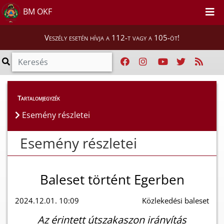
BM OKF
Veszély esetén hívja a 112-t vagy a 105-öt!
Esemény részletei
Tartalomjegyzék
Esemény részletei
Esemény részletei
Baleset történt Egerben
2024.12.01. 10:09
Közlekedési baleset
Az érintett útszakaszon irányítás