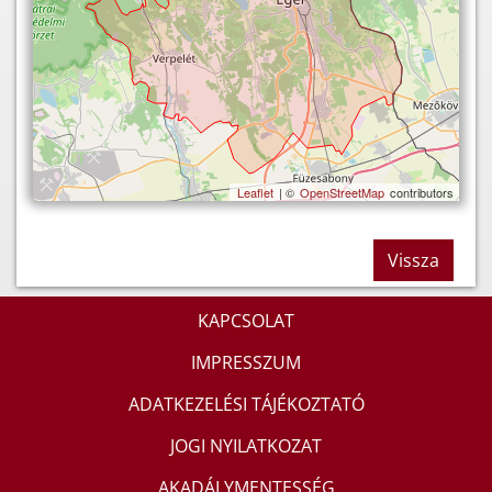
Leaflet
| ©
OpenStreetMap
contributors
Vissza
KAPCSOLAT
IMPRESSZUM
ADATKEZELÉSI TÁJÉKOZTATÓ
JOGI NYILATKOZAT
AKADÁLYMENTESSÉG