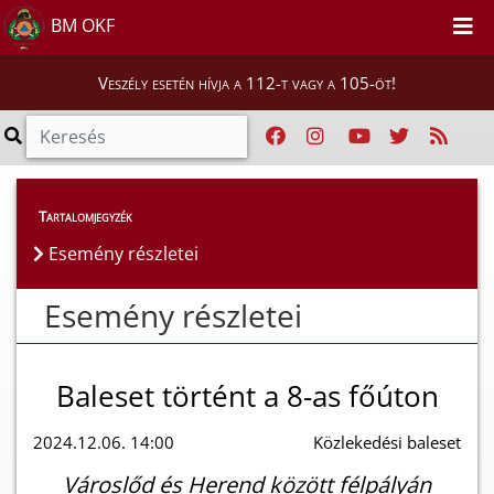
BM OKF
Veszély esetén hívja a 112-t vagy a 105-öt!
Esemény részletei
Tartalomjegyzék
Esemény részletei
Esemény részletei
Baleset történt a 8-as főúton
2024.12.06. 14:00
Közlekedési baleset
Városlőd és Herend között félpályán