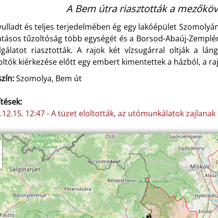
A Bem útra riasztották a mezőköve
yulladt és teljes terjedelmében ég egy lakóépület Szomoly
atásos tűzoltóság több egységét és a Borsod-Abaúj-Zemplé
lgálatot riasztották. A rajok két vízsugárral oltják a l
oltók kiérkezése előtt egy embert kimentettek a házból, a raj
zín:
Szomolya, Bem út
ítések:
.12.15. 12:47 - A tüzet eloltották, az utómunkálatok zajlana