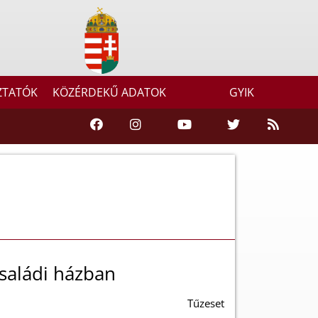
ZTATÓK
KÖZÉRDEKŰ ADATOK
GYIK
családi házban
Tűzeset