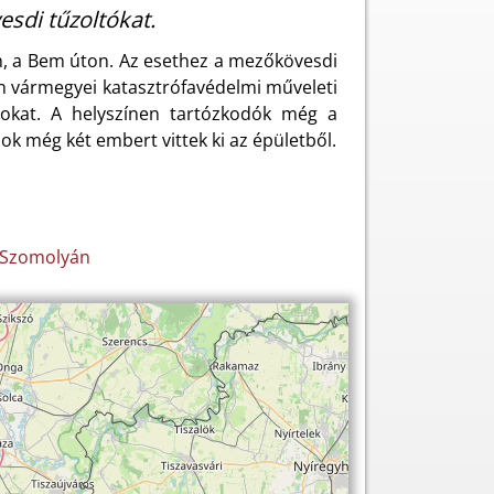
sdi tűzoltókat.
án, a Bem úton. Az esethez a mezőkövesdi
n vármegyei katasztrófavédelmi műveleti
ángokat. A helyszínen tartózkodók még a
ok még két embert vittek ki az épületből.
k Szomolyán