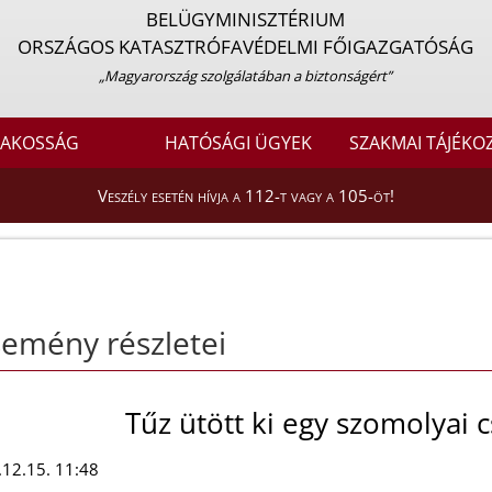
BELÜGYMINISZTÉRIUM
ORSZÁGOS KATASZTRÓFAVÉDELMI FŐIGAZGATÓSÁG
„Magyarország szolgálatában a biztonságért”
LAKOSSÁG
HATÓSÁGI ÜGYEK
SZAKMAI TÁJÉKO
Veszély esetén hívja a 112-t vagy a 105-öt!
emény részletei
Tűz ütött ki egy szomolyai 
12.15. 11:48