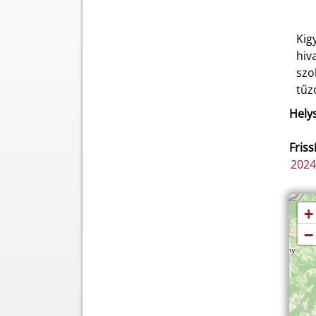
Kig
hiv
szo
tűz
Helys
Friss
2024
+
−