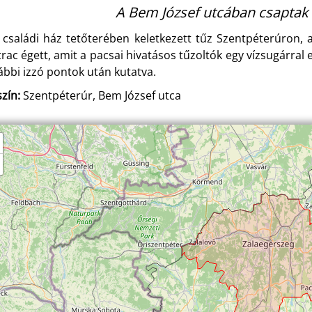
A Bem József utcában csaptak f
 családi ház tetőterében keletkezett tűz Szentpéterúron,
rac égett, amit a pacsai hivatásos tűzoltók egy vízsugárral el
ábbi izzó pontok után kutatva.
zín:
Szentpéterúr, Bem József utca