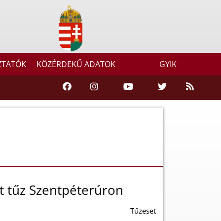
ZTATÓK
KÖZÉRDEKŰ ADATOK
GYIK
tt tűz Szentpéterúron
Tűzeset