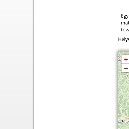
Egy
mat
tov
Helys
+
−