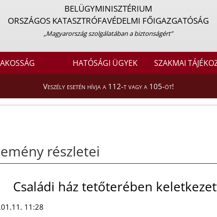
BELÜGYMINISZTÉRIUM
ORSZÁGOS KATASZTRÓFAVÉDELMI FŐIGAZGATÓSÁG
„Magyarország szolgálatában a biztonságért”
LAKOSSÁG
HATÓSÁGI ÜGYEK
SZAKMAI TÁJÉKO
Veszély esetén hívja a 112-t vagy a 105-öt!
emény részletei
Családi ház tetőterében keletkeze
01.11. 11:28