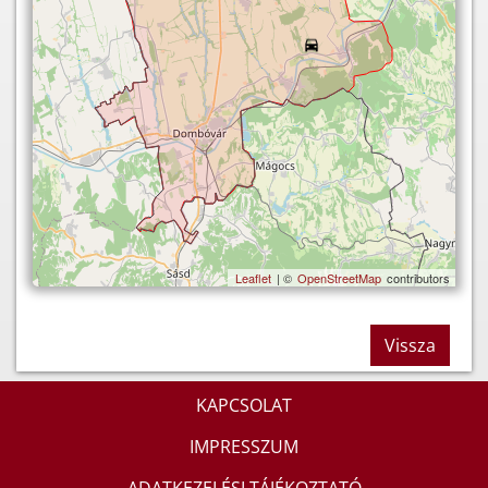
Leaflet
| ©
OpenStreetMap
contributors
Vissza
KAPCSOLAT
IMPRESSZUM
ADATKEZELÉSI TÁJÉKOZTATÓ