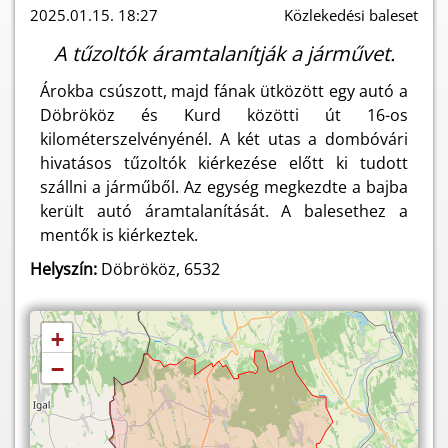
2025.01.15. 18:27
Közlekedési baleset
A tűzoltók áramtalanítják a járművet.
Árokba csúszott, majd fának ütközött egy autó a
Döbrököz és Kurd közötti út 16-os
kilométerszelvényénél. A két utas a dombóvári
hivatásos tűzoltók kiérkezése előtt ki tudott
szállni a járműből. Az egység megkezdte a bajba
került autó áramtalanítását. A balesethez a
mentők is kiérkeztek.
Helyszín:
Döbrököz, 6532
+
−