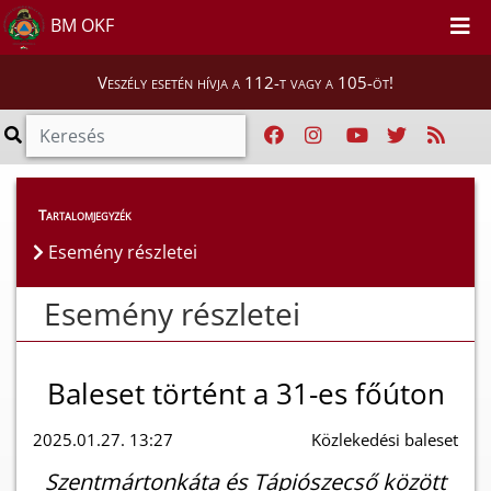
BM OKF
Veszély esetén hívja a 112-t vagy a 105-öt!
Esemény részletei
Tartalomjegyzék
Esemény részletei
Esemény részletei
Baleset történt a 31-es főúton
2025.01.27. 13:27
Közlekedési baleset
Szentmártonkáta és Tápiószecső között