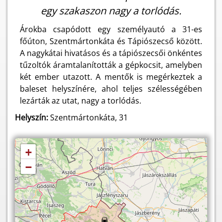
egy szakaszon nagy a torlódás.
Árokba csapódott egy személyautó a 31-es
főúton, Szentmártonkáta és Tápiószecső között.
A nagykátai hivatásos és a tápiószecsői önkéntes
tűzoltók áramtalanították a gépkocsit, amelyben
két ember utazott. A mentők is megérkeztek a
baleset helyszínére, ahol teljes szélességében
lezárták az utat, nagy a torlódás.
Helyszín:
Szentmártonkáta, 31
+
−