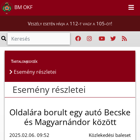
BM OKF
Veszély esetén hívja a 112-t vagy a 105-öt!
Esemény részletei
Tartalomjegyzék
Esemény részletei
Esemény részletei
Oldalára borult egy autó Becske
és Magyarnándor között
2025.02.06. 09:52
Közlekedési baleset