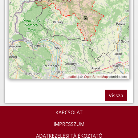
Leaflet
| ©
OpenStreetMap
contributors
Vissza
KAPCSOLAT
IMPRESSZUM
ADATKEZELÉSI TÁJÉKOZTATÓ