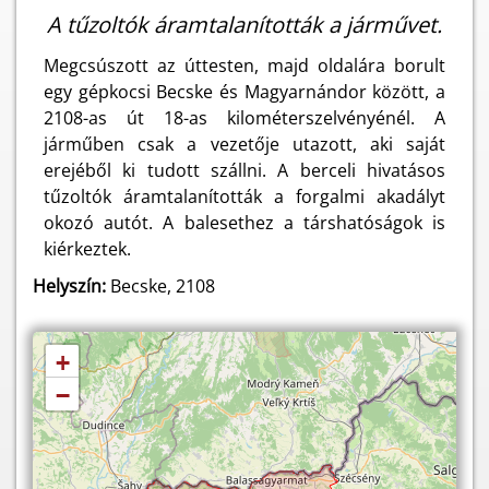
A tűzoltók áramtalanították a járművet.
Megcsúszott az úttesten, majd oldalára borult
egy gépkocsi Becske és Magyarnándor között, a
2108-as út 18-as kilométerszelvényénél. A
járműben csak a vezetője utazott, aki saját
erejéből ki tudott szállni. A berceli hivatásos
tűzoltók áramtalanították a forgalmi akadályt
okozó autót. A balesethez a társhatóságok is
kiérkeztek.
Helyszín:
Becske, 2108
+
−