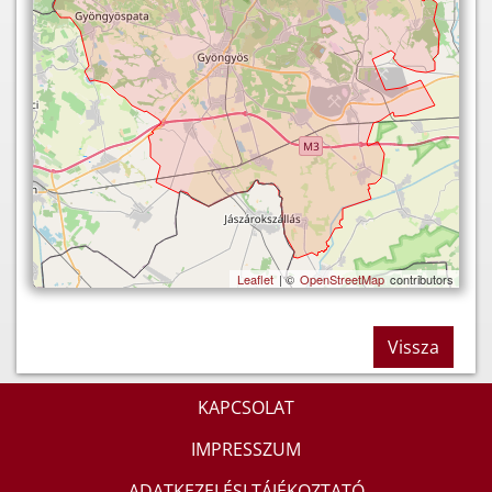
Leaflet
| ©
OpenStreetMap
contributors
Vissza
KAPCSOLAT
IMPRESSZUM
ADATKEZELÉSI TÁJÉKOZTATÓ