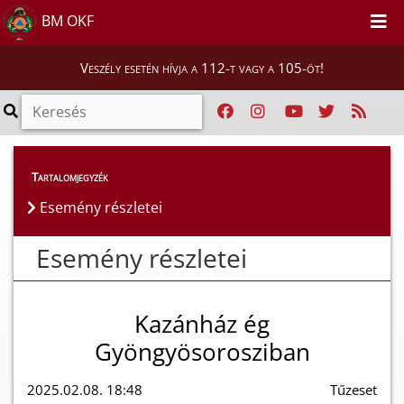
BM OKF
Veszély esetén hívja a 112-t vagy a 105-öt!
Esemény részletei
Tartalomjegyzék
Esemény részletei
Esemény részletei
Kazánház ég
Gyöngyösorosziban
2025.02.08. 18:48
Tűzeset